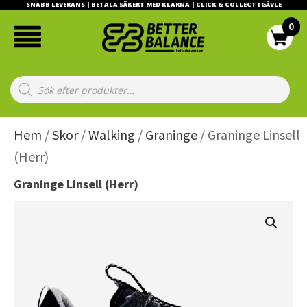
SNABB LEVERANS | BETALA SÄKERT MED KLARNA | CLICK & COLLECT I GÄVLE
Products
search
Hem
/
Skor
/
Walking
/
Graninge
/ Graninge Linsell
(Herr)
Graninge Linsell (Herr)