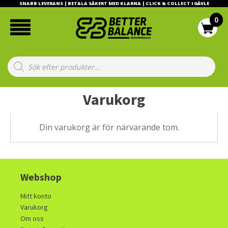
SNABB LEVERANS | BETALA SÄKERT MED KLARNA | CLICK & COLLECT I GÄVLE
Products
search
Varukorg
Din varukorg är för närvarande tom.
Webshop
Mitt konto
Varukorg
Om oss