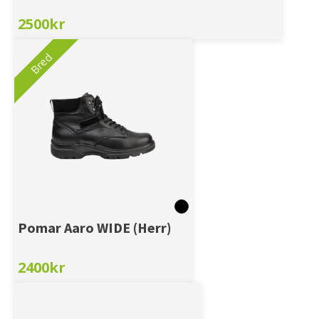
2500
kr
Bred
Pomar Aaro WIDE (Herr)
2400
kr