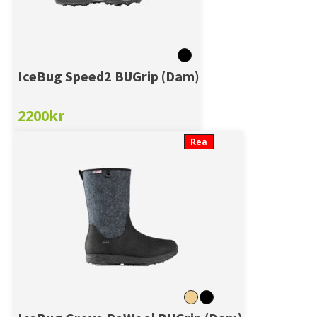
IceBug Speed2 BUGrip (Dam)
2200
kr
Rea