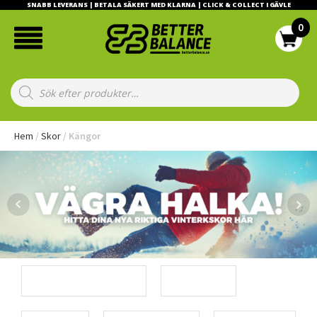
SNABB LEVERANS | BETALA SÄKERT MED KLARNA | CLICK & COLLECT I GÄVLE
Products
search
Hem
/
Skor
/ Kängor
Dam/Herr/Unisex
Märke