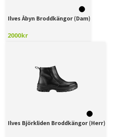
Ilves Åbyn Broddkängor (Dam)
2000
kr
Ilves Björkliden Broddkängor (Herr)