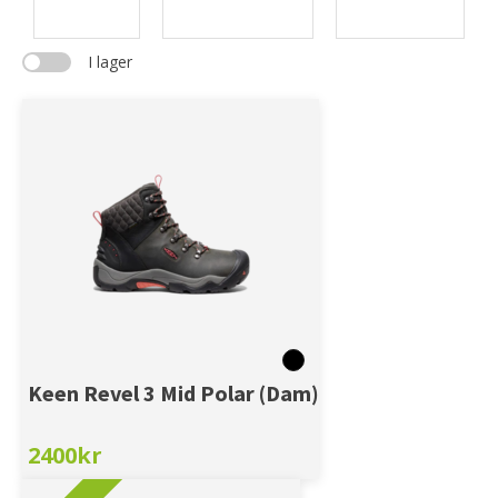
Färg
Lästbredd
Storlek
I lager
Keen Revel 3 Mid Polar (Dam)
2400
kr