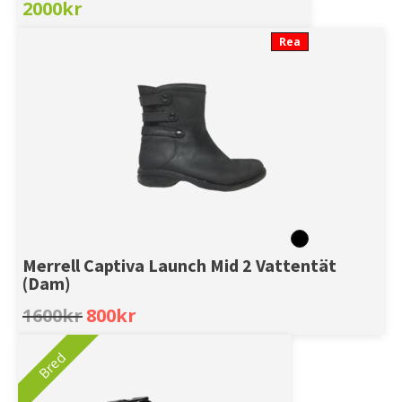
2000
kr
Rea
Merrell Captiva Launch Mid 2 Vattentät
(Dam)
Original
Current
1600
kr
800
kr
price
price
was:
is:
Bred
1600kr.
800kr.