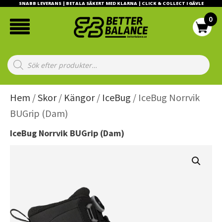
SNABB LEVERANS | BETALA SÄKERT MED KLARNA | CLICK & COLLECT I GÄVLE
Products
search
Hem
/
Skor
/
Kängor
/
IceBug
/ IceBug Norrvik
BUGrip (Dam)
IceBug Norrvik BUGrip (Dam)