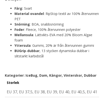
Färg:
Svart
Material ovandel
: RipStop textil av 100% återvunnen
PET
Snörning
: BOA, snabbsnörning
Foder
: Fleece, 100% återvunnen polyester
Mellansula
: Lättvikts-EVA med 20% Bloom Algae
foam
Yttersula
: Gummi, 20% är från återvunnen gummi
BUGrip
-
dubbar
, 13 stycken dynamiska dubbar i
slitstarkt karbidstål
Kategorier:
IceBug
,
Dam
,
Kängor
,
Vinterskor
, Dubbar
Storlek
EU 37, EU 37,5, EU 38, EU 39, EU 40, EU 40,5, EU 41