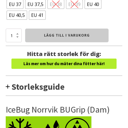
EU 37
EU 37,5
EU 38
EU 39
EU 40
EU 40,5
EU 41
IceBug
LÄGG TILL I VARUKORG
Norrvik
BUGrip
(Dam)
Hitta rätt storlek för dig:
mängd
Läs mer om hur du mäter dina fötter här!
Storleksguide
IceBug Norrvik BUGrip (Dam)