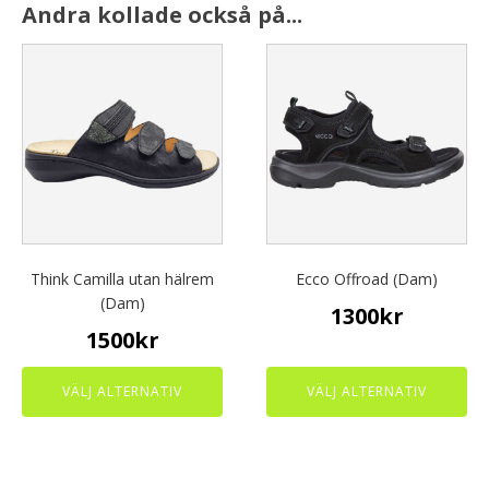
Andra kollade också på...
This
This
product
product
has
has
multiple
multiple
variants.
variants.
The
The
options
options
may
may
be
be
chosen
chosen
Think Camilla utan hälrem
Ecco Offroad (Dam)
on
on
(Dam)
1300
kr
the
the
1500
kr
product
product
page
page
VÄLJ ALTERNATIV
VÄLJ ALTERNATIV