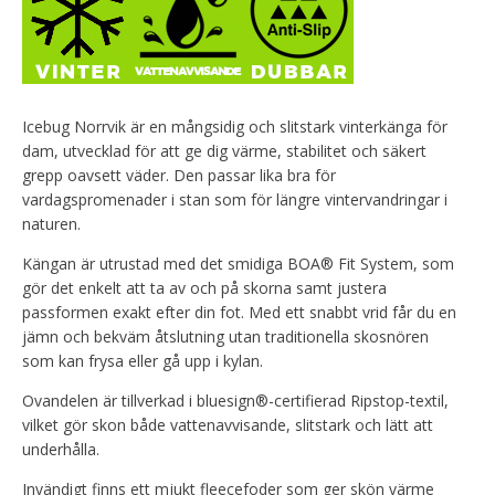
Icebug Norrvik är en mångsidig och slitstark vinterkänga för
dam, utvecklad för att ge dig värme, stabilitet och säkert
grepp oavsett väder. Den passar lika bra för
vardagspromenader i stan som för längre vintervandringar i
naturen.
Kängan är utrustad med det smidiga BOA® Fit System, som
gör det enkelt att ta av och på skorna samt justera
passformen exakt efter din fot. Med ett snabbt vrid får du en
jämn och bekväm åtslutning utan traditionella skosnören
som kan frysa eller gå upp i kylan.
Ovandelen är tillverkad i bluesign®-certifierad Ripstop-textil,
vilket gör skon både vattenavvisande, slitstark och lätt att
underhålla.
Invändigt finns ett mjukt fleecefoder som ger skön värme