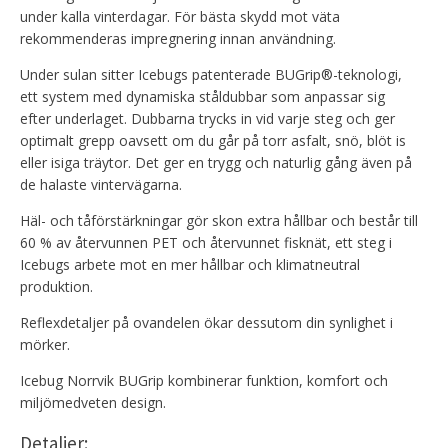
under kalla vinterdagar. För bästa skydd mot väta
rekommenderas impregnering innan användning.
Under sulan sitter Icebugs patenterade BUGrip®-teknologi,
ett system med dynamiska ståldubbar som anpassar sig
efter underlaget. Dubbarna trycks in vid varje steg och ger
optimalt grepp oavsett om du går på torr asfalt, snö, blöt is
eller isiga träytor. Det ger en trygg och naturlig gång även på
de halaste vintervägarna.
Häl- och tåförstärkningar gör skon extra hållbar och består till
60 % av återvunnen PET och återvunnet fisknät, ett steg i
Icebugs arbete mot en mer hållbar och klimatneutral
produktion.
Reflexdetaljer på ovandelen ökar dessutom din synlighet i
mörker.
Icebug Norrvik BUGrip kombinerar funktion, komfort och
miljömedveten design.
Detaljer: