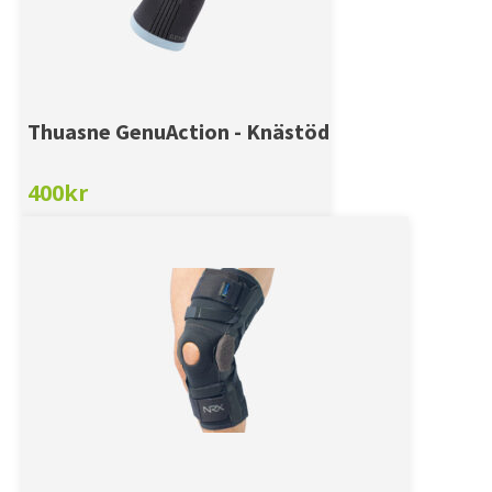
Thuasne GenuAction - Knästöd
400
kr