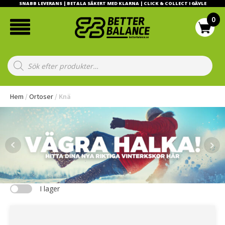
SNABB LEVERANS | BETALA SÄKERT MED KLARNA | CLICK & COLLECT I GÄVLE
Products
search
Hem
/
Ortoser
/ Knä
I lager