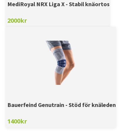
MediRoyal NRX Liga X - Stabil knäortos
2000
kr
Bauerfeind Genutrain - Stöd för knäleden
1400
kr