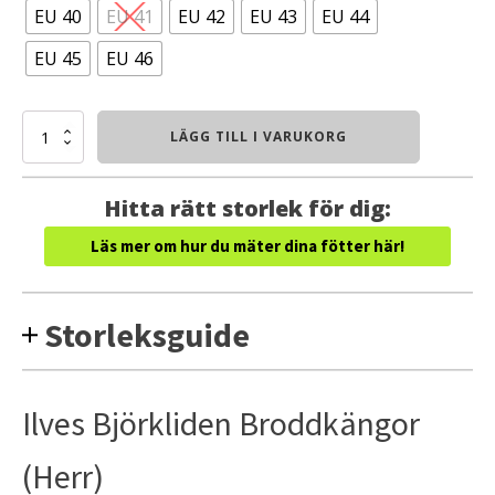
EU 40
EU 41
EU 42
EU 43
EU 44
EU 45
EU 46
Ilves
LÄGG TILL I VARUKORG
Björkliden
Broddkängor
(Herr)
Hitta rätt storlek för dig:
mängd
Läs mer om hur du mäter dina fötter här!
Storleksguide
Ilves Björkliden Broddkängor
(Herr)