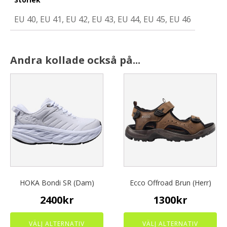
EU 40, EU 41, EU 42, EU 43, EU 44, EU 45, EU 46
Andra kollade också på...
This
This
product
product
has
has
multiple
multiple
variants.
variants.
The
The
options
options
may
may
be
be
chosen
chosen
HOKA Bondi SR (Dam)
Ecco Offroad Brun (Herr)
on
on
2400
kr
1300
kr
the
the
product
product
page
page
VÄLJ ALTERNATIV
VÄLJ ALTERNATIV