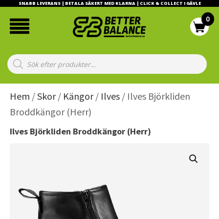
SNABB LEVERANS | BETALA SÄKERT MED KLARNA | CLICK & COLLECT I GÄVLE
Products
search
Hem
/
Skor
/
Kängor
/
Ilves
/ Ilves Björkliden
Broddkängor (Herr)
Ilves Björkliden Broddkängor (Herr)