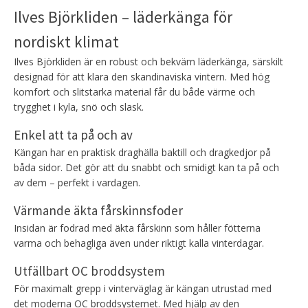
Ilves Björkliden – läderkänga för
nordiskt klimat
Ilves Björkliden är en robust och bekväm läderkänga, särskilt
designad för att klara den skandinaviska vintern. Med hög
komfort och slitstarka material får du både värme och
trygghet i kyla, snö och slask.
Enkel att ta på och av
Kängan har en praktisk draghälla baktill och dragkedjor på
båda sidor. Det gör att du snabbt och smidigt kan ta på och
av dem – perfekt i vardagen.
Värmande äkta fårskinnsfoder
Insidan är fodrad med äkta fårskinn som håller fötterna
varma och behagliga även under riktigt kalla vinterdagar.
Utfällbart OC broddsystem
För maximalt grepp i vinterväglag är kängan utrustad med
det moderna OC broddsystemet. Med hjälp av den