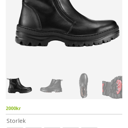
2000
kr
Storlek