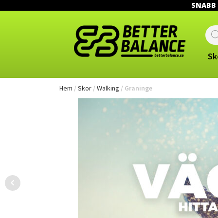
SNABB L
Prod
sear
Sk
Hem
/
Skor
/
Walking
/ Graninge