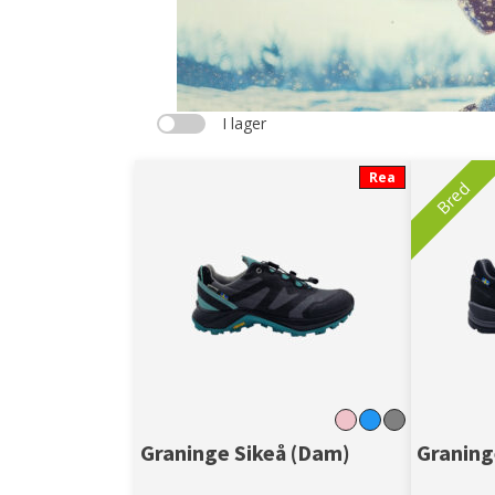
I lager
Rea
Bred
Graninge Sikeå (Dam)
Graning