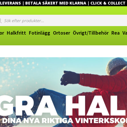
EVERANS | BETALA SÄKERT MED KLARNA | CLICK & COLLECT
ucts
ch
or
Halkfritt
Fotinlägg
Ortoser
Övrigt/Tillbehör
Rea
V