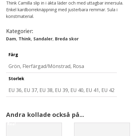
Think Camilla slip in i äkta läder och med uttagbar innersula.
Enkel kardborreknäppning med justerbara remmar. Sula i
konstmaterial.
Kategorier:
Dam
,
Think
,
Sandaler
,
Breda skor
Färg
Grön, Flerfärgad/Mönstrad, Rosa
Storlek
EU 36, EU 37, EU 38, EU 39, EU 40, EU 41, EU 42
Andra kollade också på...
Rea!
This
This
product
product