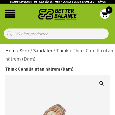
SNABB LEVERANS | BETALA SÄKERT MED KLARNA | CLICK & COLLECT I GÄVLE
Products
search
Hem
/
Skor
/
Sandaler
/
Think
/ Think Camilla utan
hälrem (Dam)
Think Camilla utan hälrem (Dam)