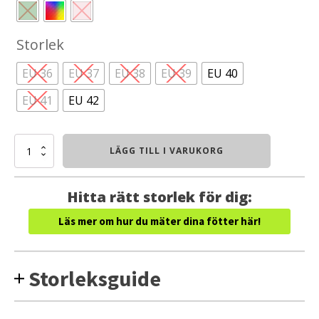
Storlek
EU 36
EU 37
EU 38
EU 39
EU 40
EU 41
EU 42
Think
LÄGG TILL I VARUKORG
Camilla
utan
hälrem
Hitta rätt storlek för dig:
(Dam)
mängd
Läs mer om hur du mäter dina fötter här!
Storleksguide