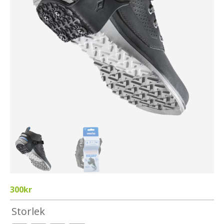
300
kr
Storlek