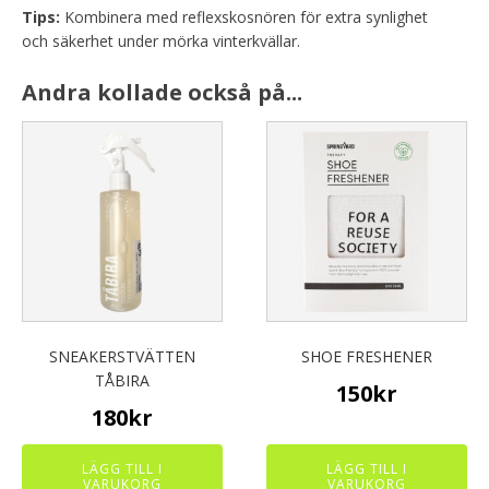
Tips:
Kombinera med reflexskosnören för extra synlighet
och säkerhet under mörka vinterkvällar.
Andra kollade också på...
SNEAKERSTVÄTTEN
SHOE FRESHENER
TÅBIRA
150
kr
180
kr
LÄGG TILL I
LÄGG TILL I
VARUKORG
VARUKORG