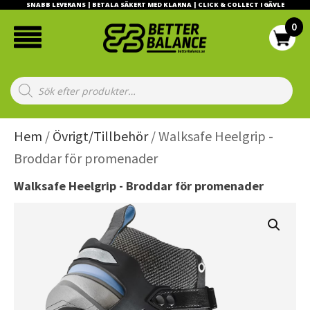
SNABB LEVERANS | BETALA SÄKERT MED KLARNA | CLICK & COLLECT I GÄVLE
Products
search
Hem
/
Övrigt/Tillbehör
/ Walksafe Heelgrip -
Broddar för promenader
Walksafe Heelgrip - Broddar för promenader