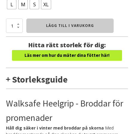
L
M
S
XL
Walksafe
LÄGG TILL I VARUKORG
Heelgrip
-
Broddar
Hitta rätt storlek för dig:
för
promenader
Läs mer om hur du mäter dina fötter här!
mängd
Storleksguide
Walksafe Heelgrip - Broddar för
promenader
Håll dig säker i vinter med broddar på skorna
Med