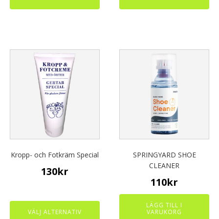
This
product
has
multiple
variants.
The
options
may
be
chosen
Kropp- och Fotkräm Special
SPRINGYARD SHOE
on
CLEANER
130
kr
the
110
kr
product
page
LÄGG TILL I
VÄLJ ALTERNATIV
VARUKORG