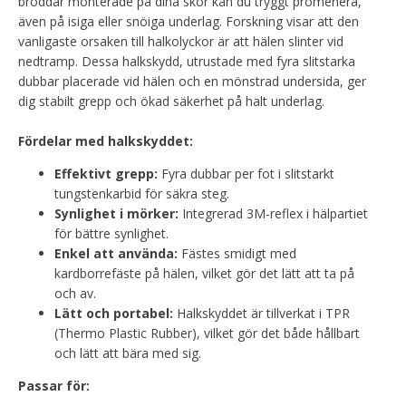
broddar monterade på dina skor kan du tryggt promenera,
även på isiga eller snöiga underlag. Forskning visar att den
vanligaste orsaken till halkolyckor är att hälen slinter vid
nedtramp. Dessa halkskydd, utrustade med fyra slitstarka
dubbar placerade vid hälen och en mönstrad undersida, ger
dig stabilt grepp och ökad säkerhet på halt underlag.
Fördelar med halkskyddet:
Effektivt grepp:
Fyra dubbar per fot i slitstarkt
tungstenkarbid för säkra steg.
Synlighet i mörker:
Integrerad 3M-reflex i hälpartiet
för bättre synlighet.
Enkel att använda:
Fästes smidigt med
kardborrefäste på hälen, vilket gör det lätt att ta på
och av.
Lätt och portabel:
Halkskyddet är tillverkat i TPR
(Thermo Plastic Rubber), vilket gör det både hållbart
och lätt att bära med sig.
Passar för: