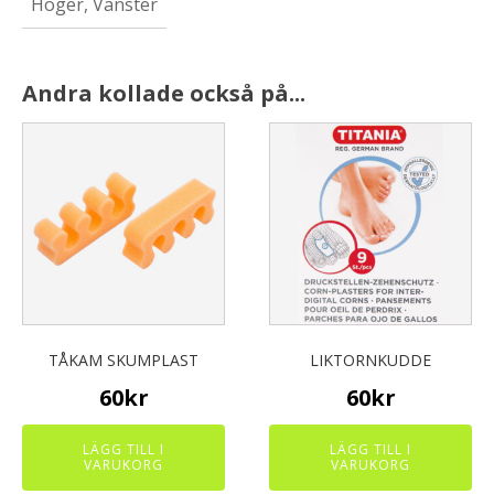
Höger, Vänster
Andra kollade också på...
TÅKAM SKUMPLAST
LIKTORNKUDDE
60
kr
60
kr
LÄGG TILL I
LÄGG TILL I
VARUKORG
VARUKORG