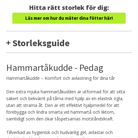
Hitta rätt storlek för dig:
Läs mer om hur du mäter dina fötter här!
Storleksguide
Hammartåkudde - Pedag
Hammartåkudde – Komfort och avlastning för dina tår
Den extra mjuka hammartåkudden är utformad för att sitta
säkert och bekvämt på tårna med hjälp av en elastisk ögla,
utan att strama åt. Den är ett effektivt hjälpmedel för att
förebygga och lindra smärta vid hammartå och liktorn,
samtidigt som den ökar tåspetsarnas motståndskraft.
Tillverkad av hygienisk och hudvänlig gel, avlastar och