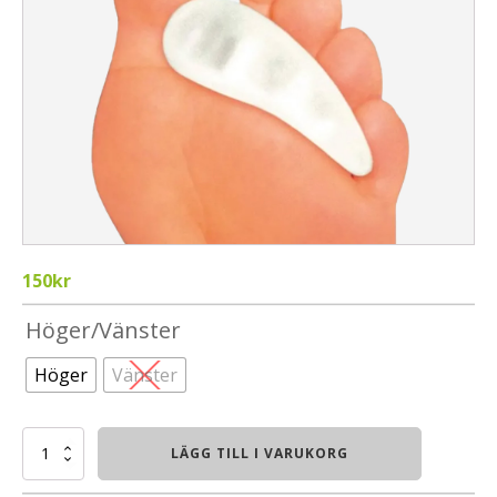
150
kr
Höger/Vänster
Höger
Vänster
Hammartåkudde-
LÄGG TILL I VARUKORG
Pedag
mängd