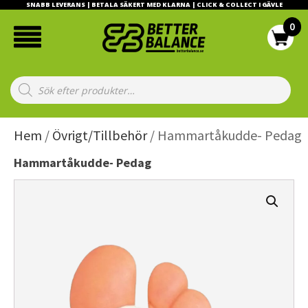
SNABB LEVERANS | BETALA SÄKERT MED KLARNA | CLICK & COLLECT I GÄVLE
Products
search
Hem
/
Övrigt/Tillbehör
/ Hammartåkudde- Pedag
Hammartåkudde- Pedag