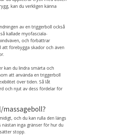
rygg, kan du verkligen känna
ndningen av en triggerboll också
 så kallade myofasciala-
bindväven, och förbättrar
ll att förebygga skador och även
r.
ter kan du lindra smärta och
nom att använda en triggerboll
bilitet över tiden. Så låt
ård och njut av dess fördelar för
ll/massageboll?
midigt, och du kan rulla den längs
s nästan inga gränser för hur du
sätter stopp.