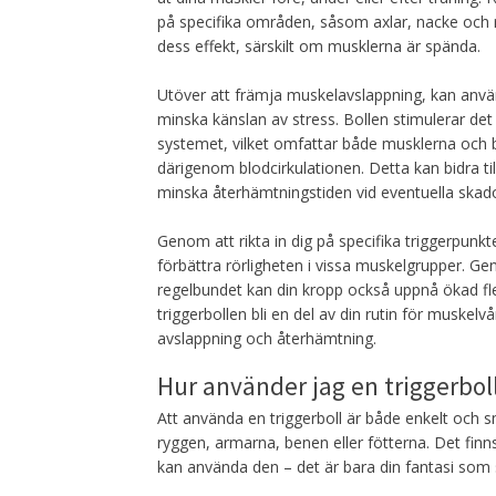
på specifika områden, såsom axlar, nacke och 
dess effekt, särskilt om musklerna är spända.
Utöver att främja muskelavslappning, kan anvä
minska känslan av stress. Bollen stimulerar det
systemet, vilket omfattar både musklerna och 
därigenom blodcirkulationen. Detta kan bidra ti
minska återhämtningstiden vid eventuella skado
Genom att rikta in dig på specifika triggerpunk
förbättra rörligheten i vissa muskelgrupper. Ge
regelbundet kan din kropp också uppnå ökad flexi
triggerbollen bli en del av din rutin för muskelv
avslappning och återhämtning.
Hur använder jag en triggerbo
Att använda en triggerboll är både enkelt och s
ryggen, armarna, benen eller fötterna. Det finn
kan använda den – det är bara din fantasi som 