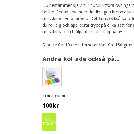
Du bestämmer själv hur du vill utföra övningarna
bollen. Sedan använder du din egen kroppsvikt f
muskler du vill bearbeta. Det finns också speci
du rör dig och applicerar tryck på olika sätt för
musklerna och hjälpa dem att slappna av.
Storlek: Ca. 10 cm i diameter Vikt: Ca. 150 gram
Andra kollade också på...
This
product
has
multiple
Träningsband
variants.
The
100
kr
options
may
VÄLJ
be
ALTERNATIV
chosen