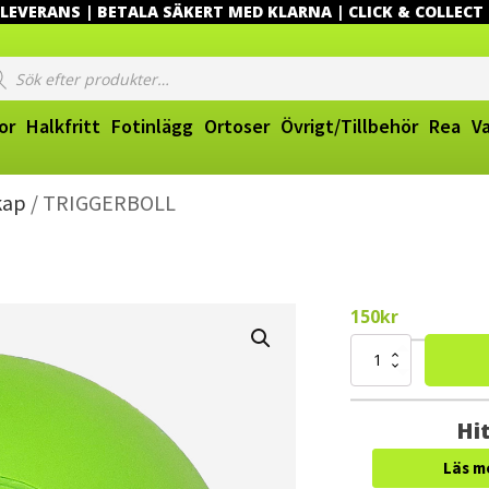
EVERANS | BETALA SÄKERT MED KLARNA | CLICK & COLLECT
ucts
ch
or
Halkfritt
Fotinlägg
Ortoser
Övrigt/Tillbehör
Rea
V
kap
/ TRIGGERBOLL
150
kr
TRIGGERBOLL
mängd
Hit
Läs m