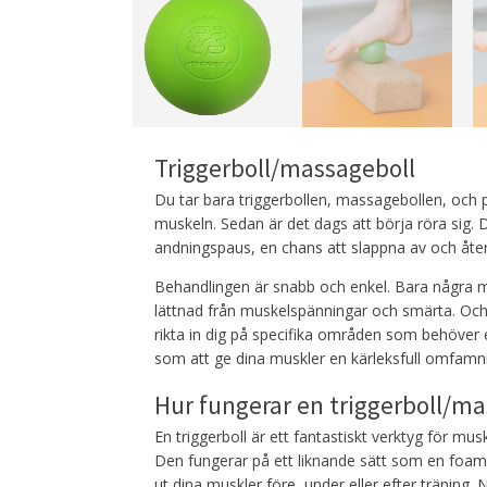
Triggerboll/massageboll
Du tar bara triggerbollen, massagebollen, och 
muskeln. Sedan är det dags att börja röra sig.
andningspaus, en chans att slappna av och återfå 
Behandlingen är snabb och enkel. Bara några 
lättnad från muskelspänningar och smärta. Och d
rikta in dig på specifika områden som behöver
som att ge dina muskler en kärleksfull omfamn
Hur fungerar en triggerboll/ma
En triggerboll är ett fantastiskt verktyg för m
Den fungerar på ett liknande sätt som en foam-ro
ut dina muskler före, under eller efter träning.