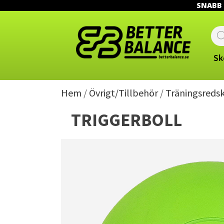
SNABB L
Prod
sear
Sk
Hem
/
Övrigt/Tillbehör
/
Träningsreds
TRIGGERBOLL