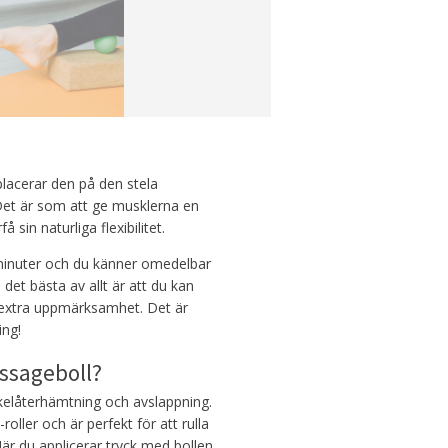
placerar den på den stela
 Det är som att ge musklerna en
sin naturliga flexibilitet.
minuter och du känner omedelbar
et bästa av allt är att du kan
 extra uppmärksamhet. Det är
ing!
ssageboll?
uskelåterhämtning och avslappning.
ller och är perfekt för att rulla
 När du applicerar tryck med bollen