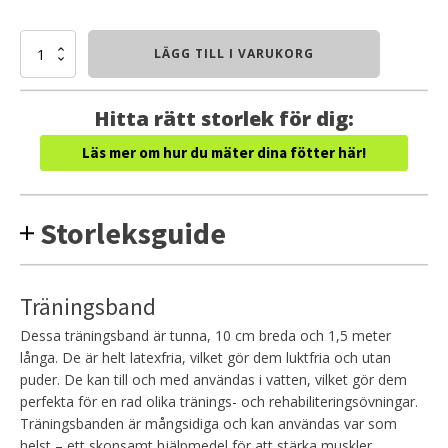
Träningsband
LÄGG TILL I VARUKORG
mängd
Hitta rätt storlek för dig:
Läs mer om hur du mäter dina fötter här!
Storleksguide
Träningsband
Dessa träningsband är tunna, 10 cm breda och 1,5 meter
långa. De är helt latexfria, vilket gör dem luktfria och utan
puder. De kan till och med användas i vatten, vilket gör dem
perfekta för en rad olika tränings- och rehabiliteringsövningar.
Träningsbanden är mångsidiga och kan användas var som
helst – ett skonsamt hjälpmedel för att stärka muskler,