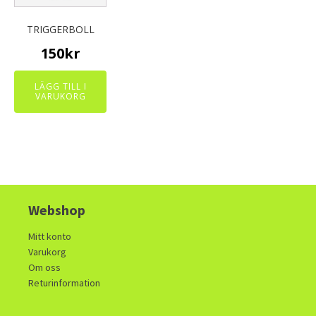
TRIGGERBOLL
150
kr
LÄGG TILL I
VARUKORG
Webshop
Mitt konto
Varukorg
Om oss
Returinformation