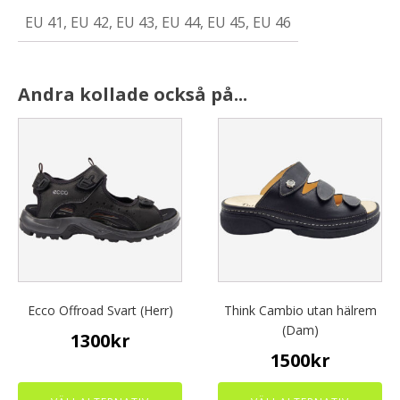
EU 41, EU 42, EU 43, EU 44, EU 45, EU 46
Andra kollade också på...
This
This
product
product
has
has
multiple
multiple
variants.
variants.
The
The
options
options
may
may
be
be
chosen
chosen
Ecco Offroad Svart (Herr)
Think Cambio utan hälrem
on
on
(Dam)
1300
kr
the
the
1500
kr
product
product
page
page