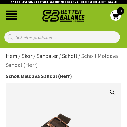
SNABB LEVERANS | BETALA SÄKERT MED KLARNA | CLICK & COLLECT I GÄVLE
Products
search
Hem
/
Skor
/
Sandaler
/
Scholl
/ Scholl Moldava
Sandal (Herr)
Scholl Moldava Sandal (Herr)