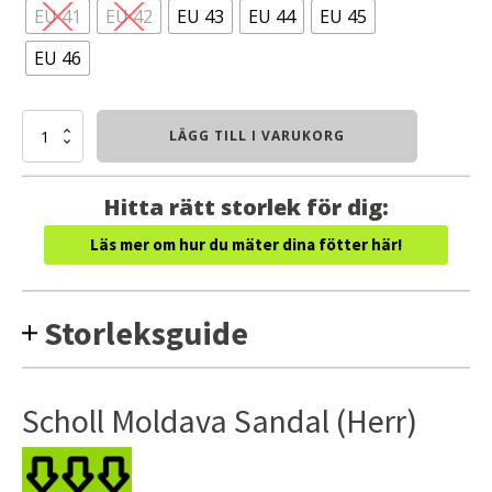
EU 41
EU 42
EU 43
EU 44
EU 45
EU 46
Scholl
LÄGG TILL I VARUKORG
Moldava
Sandal
(Herr)
Hitta rätt storlek för dig:
mängd
Läs mer om hur du mäter dina fötter här!
Storleksguide
Scholl Moldava Sandal (Herr)