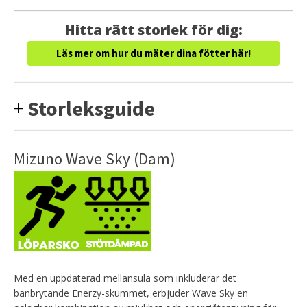
Hitta rätt storlek för dig:
Läs mer om hur du mäter dina fötter här!
Storleksguide
Mizuno Wave Sky (Dam)
Med en uppdaterad mellansula som inkluderar det
banbrytande Enerzy-skummet, erbjuder Wave Sky en