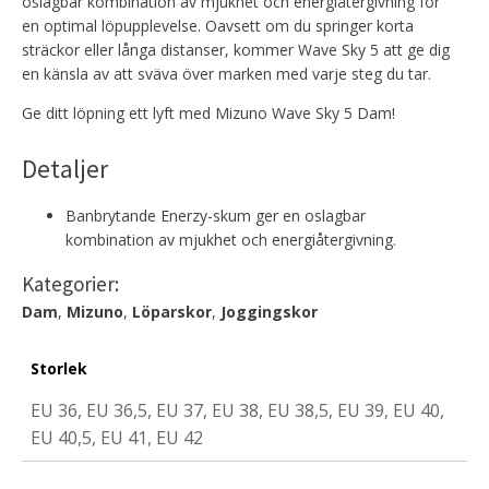
oslagbar kombination av mjukhet och energiåtergivning för
en optimal löpupplevelse.
Oavsett om du springer korta
sträckor eller långa distanser, kommer Wave Sky 5 att ge dig
en känsla av att sväva över marken med varje steg du tar.
Ge ditt löpning ett lyft med Mizuno Wave Sky 5 Dam!
Detaljer
Banbrytande Enerzy-skum ger en oslagbar
kombination av mjukhet och energiåtergivning.
Kategorier:
Dam
,
Mizuno
,
Löparskor
,
Joggingskor
Storlek
EU 36, EU 36,5, EU 37, EU 38, EU 38,5, EU 39, EU 40,
EU 40,5, EU 41, EU 42