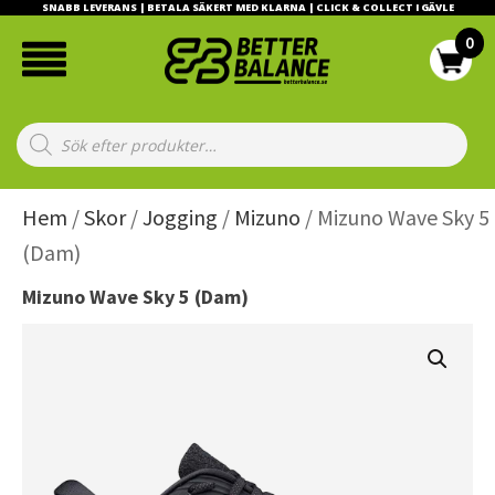
SNABB LEVERANS | BETALA SÄKERT MED KLARNA | CLICK & COLLECT I GÄVLE
Products
search
Hem
/
Skor
/
Jogging
/
Mizuno
/ Mizuno Wave Sky 5
(Dam)
Mizuno Wave Sky 5 (Dam)