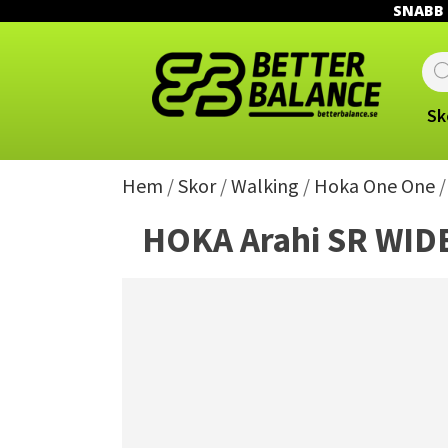
SNABB L
Prod
sear
Sk
Hem
/
Skor
/
Walking
/
Hoka One One
/
HOKA Arahi SR WIDE