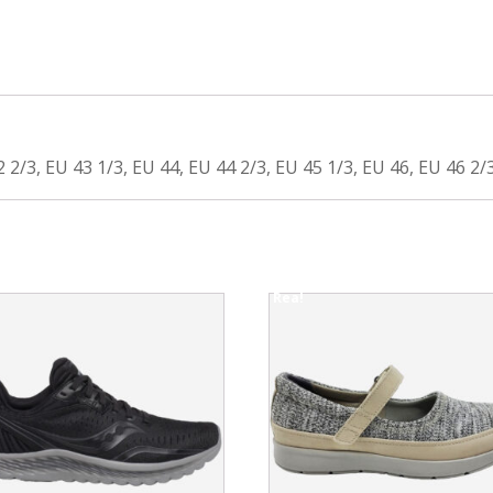
 2/3, EU 43 1/3, EU 44, EU 44 2/3, EU 45 1/3, EU 46, EU 46 2/
!
Rea!
This
uct
product
has
ple
multiple
nts.
variants.
The
ons
options
may