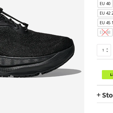
EU 40
EU 42 
EU 45 
EU 48
HOKA
Arahi
SR
WIDE
(Herr)
mängd
L
Sto