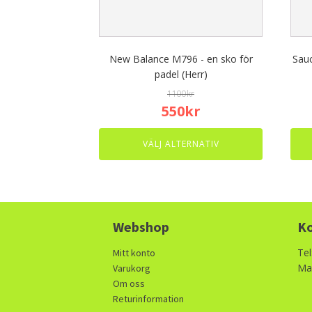
be
be
chosen
chos
on
on
the
the
New Balance M796 - en sko för
Sauc
product
prod
padel (Herr)
page
page
1100
kr
Original
Current
550
kr
price
price
was:
is:
VÄLJ ALTERNATIV
1100kr.
550kr.
Webshop
Ko
Tel
Mitt konto
Mai
Varukorg
Om oss
Returinformation