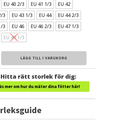
EU 40 2/3
EU 41 1/3
EU 42
2/3
EU 43 1/3
EU 44
EU 44 2/3
1/3
EU 46
EU 46 2/3
EU 47 1/3
EU 49 1/3
LÄGG TILL I VARUKORG
Hitta rätt storlek för dig:
äs mer om hur du mäter dina fötter här!
rleksguide