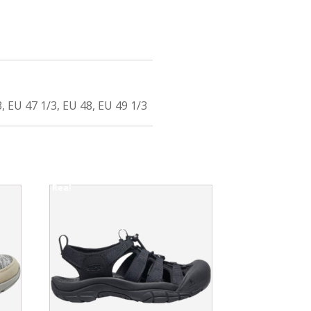
3, EU 47 1/3, EU 48, EU 49 1/3
Rea!
This
product
has
multiple
variants.
The
options
may