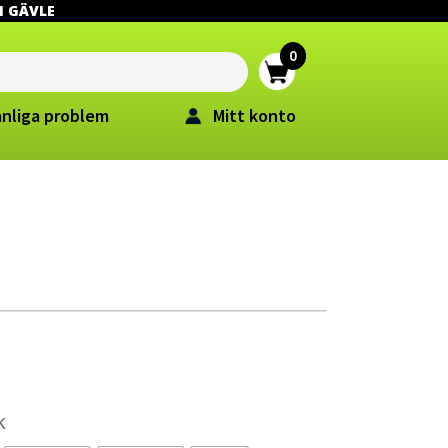
 I GÄVLE
anliga problem
Mitt konto
k