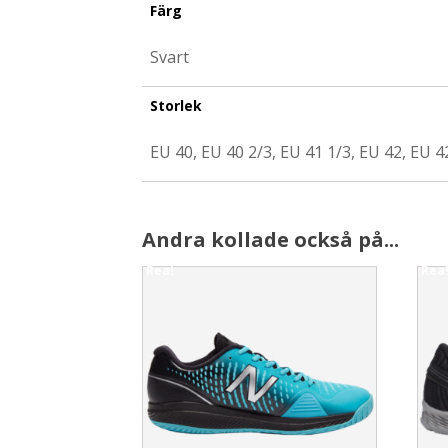
Färg
Svart
Storlek
EU 40, EU 40 2/3, EU 41 1/3, EU 42, EU 42
Andra kollade också på...
Rea!
Rea
This
This
product
prod
has
has
multiple
multi
variants.
varia
The
The
options
opti
may
may