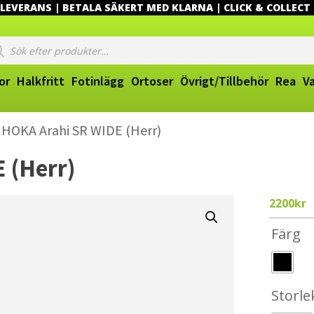
EVERANS | BETALA SÄKERT MED KLARNA | CLICK & COLLECT
ucts
ch
or
Halkfritt
Fotinlägg
Ortoser
Övrigt/Tillbehör
Rea
V
 HOKA Arahi SR WIDE (Herr)
 (Herr)
2200
kr
Färg
Storle