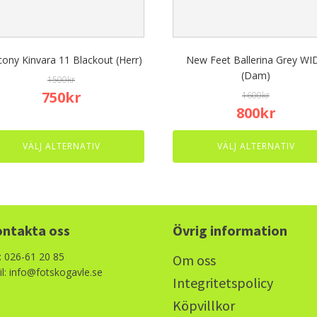
be
en
chosen
on
the
ony Kinvara 11 Blackout (Herr)
New Feet Ballerina Grey WI
uct
product
(Dam)
1500
kr
page
Original
Current
750
kr
1600
kr
Original
Curren
800
kr
price
price
price
price
was:
is:
was:
is:
1500kr.
750kr.
VÄLJ ALTERNATIV
VÄLJ ALTERNATIV
1600kr.
800kr.
ntakta oss
Övrig information
: 026-61 20 85
Om oss
l: info@fotskogavle.se
Integritetspolicy
Köpvillkor