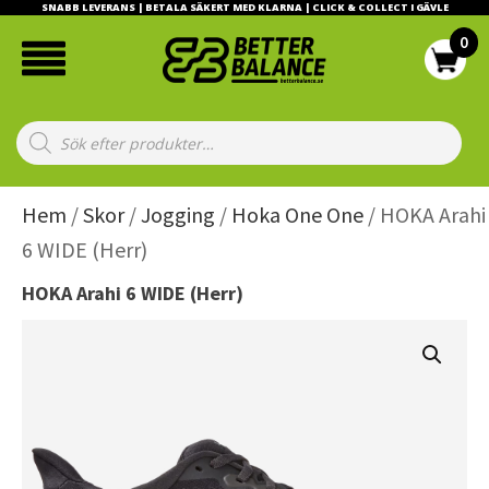
SNABB LEVERANS | BETALA SÄKERT MED KLARNA | CLICK & COLLECT I GÄVLE
Products
search
Hem
/
Skor
/
Jogging
/
Hoka One One
/ HOKA Arahi
6 WIDE (Herr)
HOKA Arahi 6 WIDE (Herr)