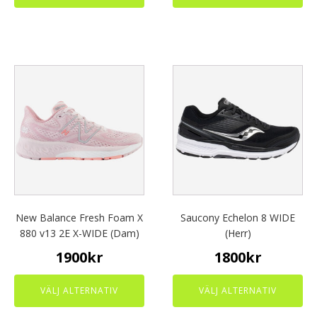
2100kr.
1050kr.
This
This
product
product
has
has
multiple
multiple
variants.
variants.
The
The
options
options
may
may
be
be
chosen
chosen
New Balance Fresh Foam X
Saucony Echelon 8 WIDE
on
on
880 v13 2E X-WIDE (Dam)
(Herr)
the
the
1900
kr
1800
kr
product
product
page
page
VÄLJ ALTERNATIV
VÄLJ ALTERNATIV