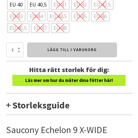
EU 40
EU 40,5
EU 41
EU 42
EU 42,5
EU 43
EU 44
EU 44,5
EU 45
EU 46
EU 46,5
EU 47
EU 48
Saucony
LÄGG TILL I VARUKORG
Echelon
9
X-
Hitta rätt storlek för dig:
WIDE
(Herr)
Läs mer om hur du mäter dina fötter här!
mängd
Storleksguide
Saucony Echelon 9 X-WIDE