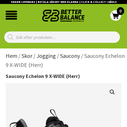
SNABB LEVERANS | BETALA SÄKERT MED KLARNA | CLICK & COLLECT I GÄVLE
Products
search
Hem
/
Skor
/
Jogging
/
Saucony
/ Saucony Echelon
9 X-WIDE (Herr)
Saucony Echelon 9 X-WIDE (Herr)