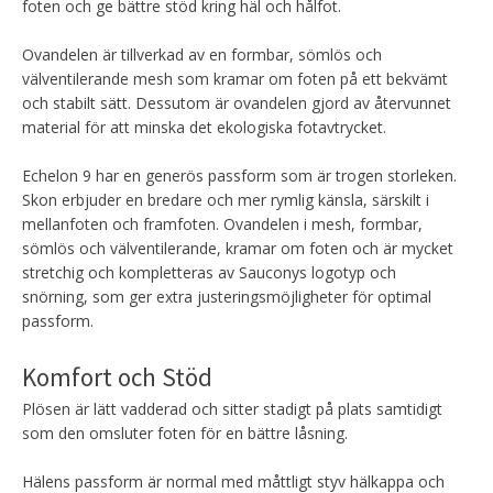
foten och ge bättre stöd kring häl och hålfot.
Ovandelen är tillverkad av en formbar, sömlös och
välventilerande mesh som kramar om foten på ett bekvämt
och stabilt sätt. Dessutom är ovandelen gjord av återvunnet
material för att minska det ekologiska fotavtrycket.
Echelon 9 har en generös passform som är trogen storleken.
Skon erbjuder en bredare och mer rymlig känsla, särskilt i
mellanfoten och framfoten. Ovandelen i mesh, formbar,
sömlös och välventilerande, kramar om foten och är mycket
stretchig och kompletteras av Sauconys logotyp och
snörning, som ger extra justeringsmöjligheter för optimal
passform.
Komfort och Stöd
Plösen är lätt vadderad och sitter stadigt på plats samtidigt
som den omsluter foten för en bättre låsning.
Hälens passform är normal med måttligt styv hälkappa och