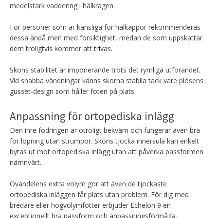
medelstark vaddering i hälkragen.
För personer som är känsliga för hälkappor rekommenderas
dessa ändå men med försiktighet, medan de som uppskattar
dem troligtvis kommer att trivas.
Skons stabilitet är imponerande trots det rymliga utförandet.
Vid snabba vändningar känns skorna stabila tack vare plösens
gusset-design som håller foten på plats.
Anpassning för ortopediska inlägg
Den inre fodringen är otroligt bekväm och fungerar även bra
för löpning utan strumpor. Skons tjocka innersula kan enkelt
bytas ut mot ortopediska inlägg utan att påverka passformen
nämnvärt.
Ovandelens extra volym gör att även de tjockaste
ortopediska inläggen får plats utan problem. För dig med
bredare eller högvolymfötter erbjuder Echelon 9 en
exceptionellt bra passform och anpassningsförmåga.