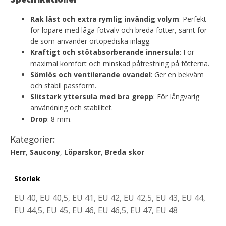
Rak läst och extra rymlig invändig volym
: Perfekt
för löpare med låga fotvalv och breda fötter, samt för
de som använder ortopediska inlägg.
Kraftigt och stötabsorberande innersula
: För
maximal komfort och minskad påfrestning på fötterna.
Sömlös och ventilerande ovandel
: Ger en bekväm
och stabil passform.
Slitstark yttersula med bra grepp
: För långvarig
användning och stabilitet.
Drop
: 8 mm.
Kategorier:
Herr
,
Saucony
,
Löparskor
,
Breda skor
Storlek
EU 40, EU 40,5, EU 41, EU 42, EU 42,5, EU 43, EU 44,
EU 44,5, EU 45, EU 46, EU 46,5, EU 47, EU 48