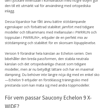
den tjockare innersulan i kombination med högre volym gör
den till ett utmärkt val för användning med ortopediska
inlägg.
Dessa löparskor har fått ännu bättre stötdämpande
egenskaper och förbättrad stabilitet jämfört med tidigare
modeller och tillsammans med mellansulan i PWRRUN och
toppsulan i PWRRUN+, erbjuder de en perfekt mix av
stötdämpning och stabilitet för en skonsam löpupplevelse.
Version 9 förändrar hela känslan av Echelon-serien. Den
bibehåller den breda passformen, den stabila neutrala
känslan och det ortopedvänliga chassit som tidigare
modeller
, men är nu betydligt lättare och har en maximal
dämpning. Du behöver inte längre nöja dig med en enkel sko
—Echelon 9 erbjuder en förstklassig träningssko med
prestanda som kan mäta sig med andra toppmodeller.
För vem passar Saucony Echelon 9 X-
WIDE?