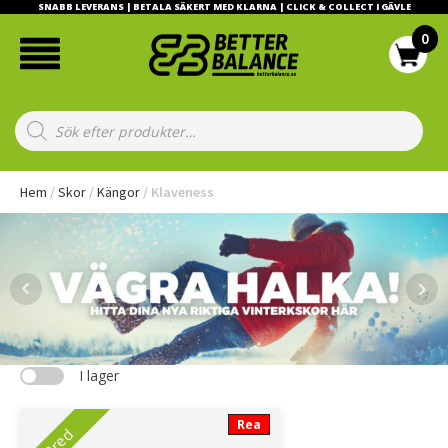
SNABB LEVERANS | BETALA SÄKERT MED KLARNA | CLICK & COLLECT I GÄVLE
Products
search
Hem
/
Skor
/
Kängor
/ Klaveness
I lager
Rea
Bred