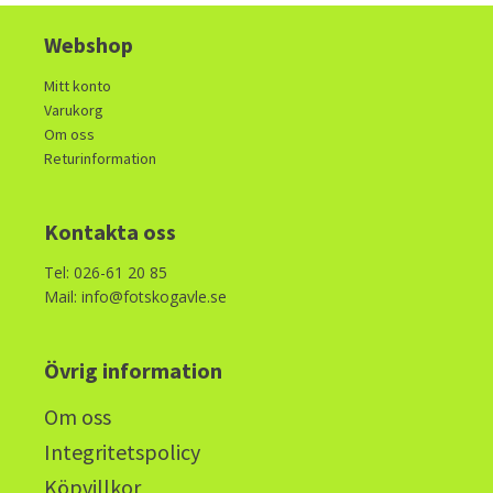
was:
is:
1900kr.
950kr.
Webshop
Mitt konto
Varukorg
Om oss
Returinformation
Kontakta oss
Tel: 026-61 20 85
Mail: info@fotskogavle.se
Övrig information
Om oss
Integritetspolicy
Köpvillkor