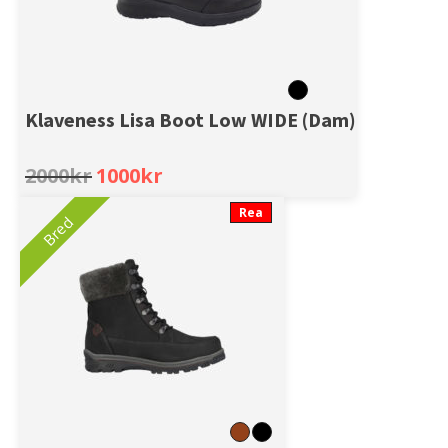
Klaveness Lisa Boot Low WIDE (Dam)
Original
Current
2000
kr
1000
kr
price
price
was:
is:
Rea
Bred
2000kr.
1000kr.