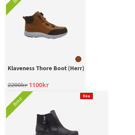
Klaveness Thore Boot (Herr)
Original
Current
2200
kr
1100
kr
price
price
was:
is:
Rea
Bred
2200kr.
1100kr.