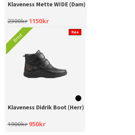
Klaveness Mette WIDE (Dam)
Original
Current
2300
kr
1150
kr
price
price
was:
is:
Rea
Bred
2300kr.
1150kr.
Klaveness Didrik Boot (Herr)
Original
Current
1900
kr
950
kr
price
price