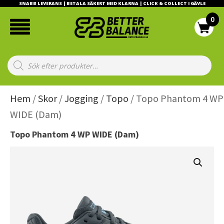
SNABB LEVERANS | BETALA SÄKERT MED KLARNA | CLICK & COLLECT I GÄVLE
Products
search
Hem
/
Skor
/
Jogging
/
Topo
/ Topo Phantom 4 WP
WIDE (Dam)
Topo Phantom 4 WP WIDE (Dam)