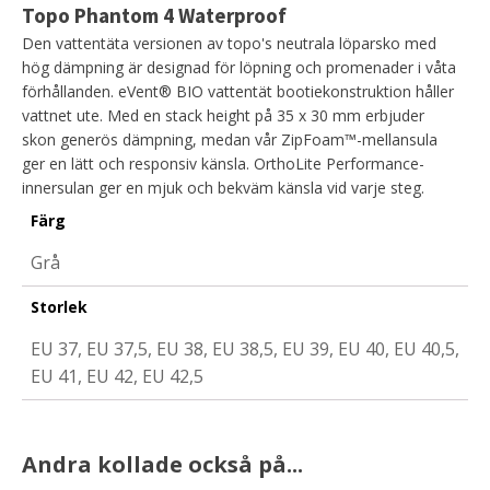
Topo Phantom 4 Waterproof
Den vattentäta versionen av topo's neutrala löparsko med
hög dämpning är designad för löpning och promenader i våta
förhållanden. eVent® BIO vattentät bootiekonstruktion håller
vattnet ute. Med en stack height på 35 x 30 mm erbjuder
skon generös dämpning, medan vår ZipFoam™-mellansula
ger en lätt och responsiv känsla. OrthoLite Performance-
innersulan ger en mjuk och bekväm känsla vid varje steg.
Färg
Grå
Storlek
EU 37, EU 37,5, EU 38, EU 38,5, EU 39, EU 40, EU 40,5,
EU 41, EU 42, EU 42,5
Andra kollade också på...