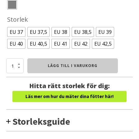
Storlek
EU 37
EU 37,5
EU 38
EU 38,5
EU 39
EU 40
EU 40,5
EU 41
EU 42
EU 42,5
Topo
LÄGG TILL I VARUKORG
Phantom
4
WP
Hitta rätt storlek för dig:
WIDE
(Dam)
Läs mer om hur du mäter dina fötter här!
mängd
Storleksguide