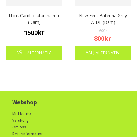
be
be
chosen
chosen
Think Cambio utan hälrem
New Feet Ballerina Grey
on
on
(Dam)
WIDE (Dam)
the
the
1600
kr
1500
kr
product
product
Original
Current
800
kr
page
page
price
price
was:
is:
VÄLJ ALTERNATIV
VÄLJ ALTERNATIV
1600kr.
800kr.
Webshop
Mitt konto
Varukorg
Om oss
Returinformation