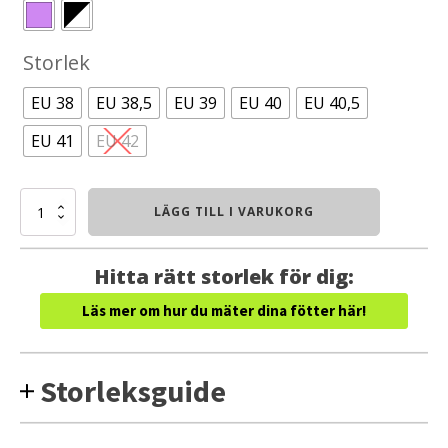
Storlek
EU 38
EU 38,5
EU 39
EU 40
EU 40,5
EU 41
EU 42
Topo
LÄGG TILL I VARUKORG
Aura
WIDE
(Dam)
Hitta rätt storlek för dig:
mängd
Läs mer om hur du mäter dina fötter här!
Storleksguide