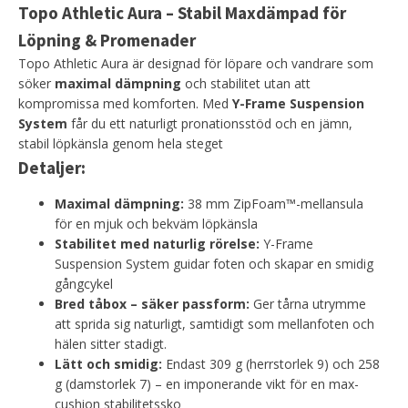
Topo Athletic Aura – Stabil Maxdämpad för
Löpning & Promenader
Topo Athletic Aura är designad för löpare och vandrare som
söker
maximal dämpning
och stabilitet utan att
kompromissa med komforten. Med
Y-Frame Suspension
System
får du ett naturligt pronationsstöd och en jämn,
stabil löpkänsla genom hela steget
Detaljer:
Maximal dämpning:
38 mm ZipFoam™-mellansula
för en mjuk och bekväm löpkänsla
Stabilitet med naturlig rörelse:
Y-Frame
Suspension System guidar foten och skapar en smidig
gångcykel
Bred tåbox – säker passform:
Ger tårna utrymme
att sprida sig naturligt, samtidigt som mellanfoten och
hälen sitter stadigt.
Lätt och smidig:
Endast 309 g (herrstorlek 9) och 258
g (damstorlek 7) – en imponerande vikt för en max-
cushion stabilitetssko