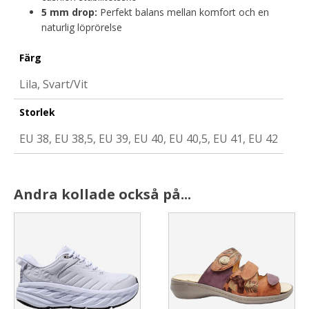
5 mm drop:
Perfekt balans mellan komfort och en
naturlig löprörelse
Färg
Lila, Svart/Vit
Storlek
EU 38, EU 38,5, EU 39, EU 40, EU 40,5, EU 41, EU 42
Andra kollade också på...
This
This
product
product
has
has
multiple
multiple
variants.
variants.
The
The