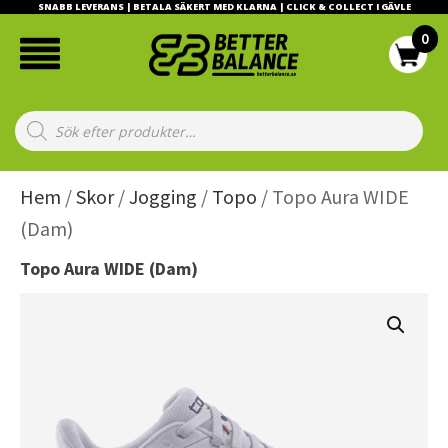
SNABB LEVERANS | BETALA SÄKERT MED KLARNA | CLICK & COLLECT I GÄVLE
Products
search
Hem
/
Skor
/
Jogging
/
Topo
/ Topo Aura WIDE
(Dam)
Topo Aura WIDE (Dam)