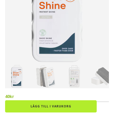
40
kr
SPRINGYARD
LÄGG TILL I VARUKORG
SHOE