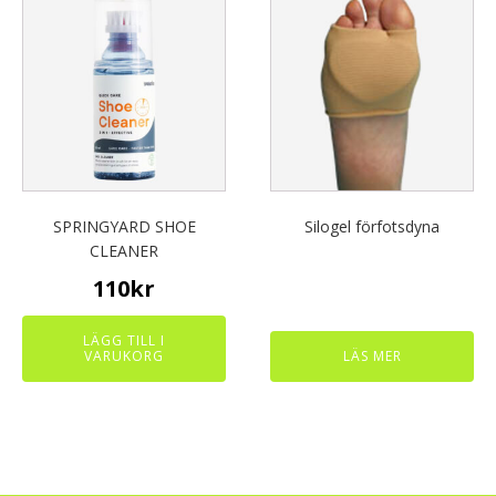
SPRINGYARD SHOE
Silogel förfotsdyna
CLEANER
110
kr
LÄGG TILL I
VARUKORG
LÄS MER