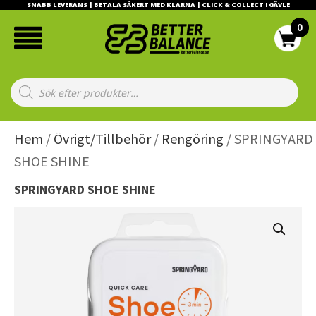
SNABB LEVERANS | BETALA SÄKERT MED KLARNA | CLICK & COLLECT I GÄVLE
Products
search
Hem
/
Övrigt/Tillbehör
/
Rengöring
/ SPRINGYARD
SHOE SHINE
SPRINGYARD SHOE SHINE