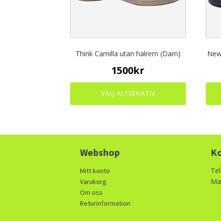
may
may
be
be
chosen
chos
on
on
the
the
Think Camilla utan hälrem (Dam)
New
product
prod
page
page
1500
kr
VÄLJ ALTERNATIV
Webshop
Ko
Tel
Mitt konto
Mai
Varukorg
Om oss
Returinformation