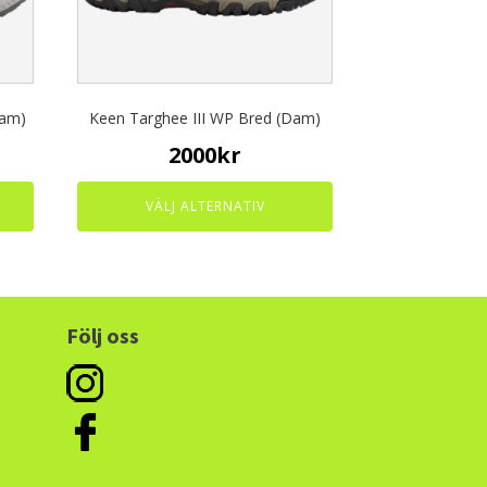
may
be
chosen
on
the
Dam)
Keen Targhee III WP Bred (Dam)
product
page
2000
kr
VÄLJ ALTERNATIV
Följ oss