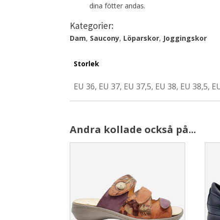
dina fötter andas.
Kategorier:
Dam
,
Saucony
,
Löparskor
,
Joggingskor
Storlek
EU 36, EU 37, EU 37,5, EU 38, EU 38,5, E
Andra kollade också på...
This
This
product
prod
has
has
multiple
multi
variants.
varia
The
The
options
opti