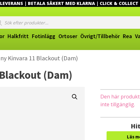
EVERANS | BETALA SÄKERT MED KLARNA | CLICK & COLLECT
ucts
ch
or
Halkfritt
Fotinlägg
Ortoser
Övrigt/Tillbehör
Rea
V
ny Kinvara 11 Blackout (Dam)
 Blackout (Dam)
Den här produkten
inte tillgänglig.
Hit
Läs m