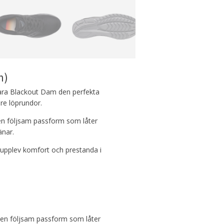
m)
vara Blackout Dam den perfekta
re löprundor.
en följsam passform som låter
änar.
 upplev komfort och prestanda i
en följsam passform som låter