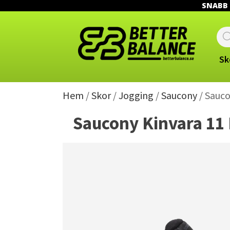
SNABB L
Prod
sear
Sk
Hem
/
Skor
/
Jogging
/
Saucony
/ Sauco
Saucony Kinvara 11