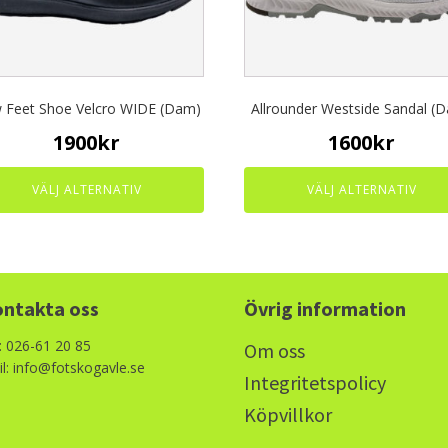
may
be
en
chosen
on
the
 Feet Shoe Velcro WIDE (Dam)
Allrounder Westside Sandal (
uct
product
page
1900
kr
1600
kr
VÄLJ ALTERNATIV
VÄLJ ALTERNATIV
ntakta oss
Övrig information
: 026-61 20 85
Om oss
l: info@fotskogavle.se
Integritetspolicy
Köpvillkor