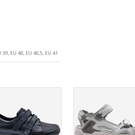
U 39, EU 40, EU 40,5, EU 41
This
uct
product
has
ple
multiple
nts.
variants.
The
ons
options