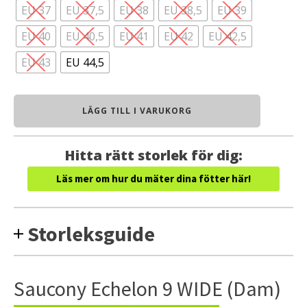
EU 37
EU 37,5
EU 38
EU 38,5
EU 39
EU 40
EU 40,5
EU 41
EU 42
EU 42,5
EU 43
EU 44,5
Saucony
LÄGG TILL I VARUKORG
Echelon
9
WIDE
Hitta rätt storlek för dig:
(Dam)
mängd
Läs mer om hur du mäter dina fötter här!
Storleksguide
Saucony Echelon 9 WIDE (Dam)