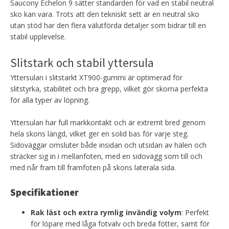
Saucony Echelon 9 sätter standarden för vad en stabil neutral
sko kan vara. Trots att den tekniskt sett är en neutral sko
utan stöd har den flera välutförda detaljer som bidrar till en
stabil upplevelse.
Slitstark och stabil yttersula
Yttersulan i slitstarkt XT900-gummi är optimerad för
slitstyrka, stabilitet och bra grepp, vilket gör skorna perfekta
för alla typer av löpning.
Yttersulan har full markkontakt och är extremt bred genom
hela skons längd, vilket ger en solid bas för varje steg.
Sidoväggar omsluter både insidan och utsidan av hälen och
sträcker sig in i mellanfoten, med en sidovägg som till och
med når fram till framfoten på skons laterala sida.
Specifikationer
Rak läst och extra rymlig invändig volym
: Perfekt
för löpare med låga fotvalv och breda fötter, samt för