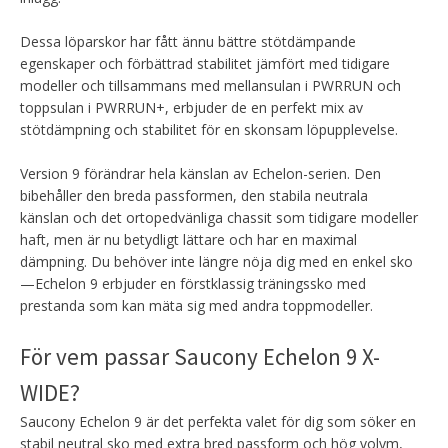
Dessa löparskor har fått ännu bättre stötdämpande
egenskaper och förbättrad stabilitet jämfört med tidigare
modeller och tillsammans med mellansulan i PWRRUN och
toppsulan i PWRRUN+, erbjuder de en perfekt mix av
stötdämpning och stabilitet för en skonsam löpupplevelse.
Version 9 förändrar hela känslan av Echelon-serien. Den
bibehåller den breda passformen, den stabila neutrala
känslan och det ortopedvänliga chassit som tidigare modeller
haft, men är nu betydligt lättare och har en maximal
dämpning. Du behöver inte längre nöja dig med en enkel sko
—Echelon 9 erbjuder en förstklassig träningssko med
prestanda som kan mäta sig med andra toppmodeller.
För vem passar Saucony Echelon 9 X-
WIDE?
Saucony Echelon 9 är det perfekta valet för dig som söker en
stabil neutral sko med extra bred passform och hög volym,