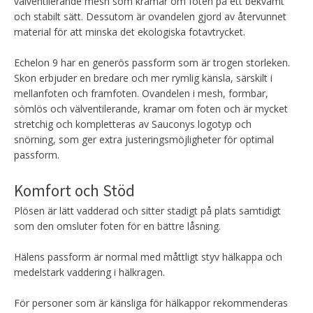
välventilerande mesh som kramar om foten på ett bekvämt
och stabilt sätt. Dessutom är ovandelen gjord av återvunnet
material för att minska det ekologiska fotavtrycket.
Echelon 9 har en generös passform som är trogen storleken.
Skon erbjuder en bredare och mer rymlig känsla, särskilt i
mellanfoten och framfoten. Ovandelen i mesh, formbar,
sömlös och välventilerande, kramar om foten och är mycket
stretchig och kompletteras av Sauconys logotyp och
snörning, som ger extra justeringsmöjligheter för optimal
passform.
Komfort och Stöd
Plösen är lätt vadderad och sitter stadigt på plats samtidigt
som den omsluter foten för en bättre låsning.
Hälens passform är normal med måttligt styv hälkappa och
medelstark vaddering i hälkragen.
För personer som är känsliga för hälkappor rekommenderas