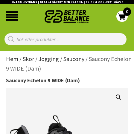
SNABB LEVERANS | BETALA SÄKERT MED KLARNA | CLICK & COLLECT I GÄVLE
Products
search
Hem
/
Skor
/
Jogging
/
Saucony
/ Saucony Echelon
9 WIDE (Dam)
Saucony Echelon 9 WIDE (Dam)