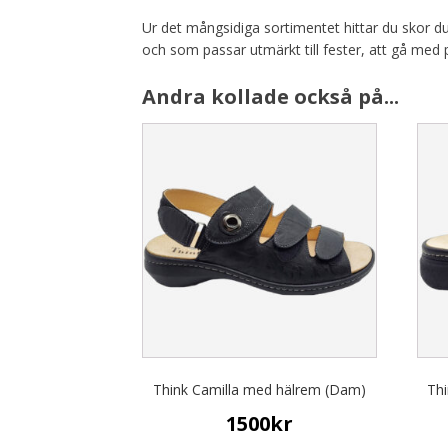
Ur det mångsidiga sortimentet hittar du skor d
och som passar utmärkt till fester, att gå med p
Andra kollade också på...
This
This
product
prod
has
has
multiple
multi
variants.
varia
The
The
options
opti
may
may
be
be
chosen
chos
on
on
the
the
Think Camilla med hälrem (Dam)
Th
product
prod
page
page
1500
kr