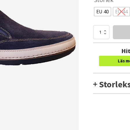
EU 40
EU 44
Rockport
Harbor
Point
Slip-
Hit
On
(Herr)
Läs m
mängd
Storlek