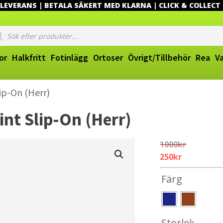
EVERANS | BETALA SÄKERT MED KLARNA | CLICK & COLLECT
ucts
ch
or
Halkfritt
Fotinlägg
Ortoser
Övrigt/Tillbehör
Rea
V
ip-On (Herr)
nt Slip-On (Herr)
1000
kr
Original
Current
250
kr
price
price
Färg
was:
is:
1000kr.
250kr.
Storlek