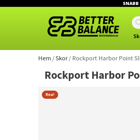
SNABB L
Prod
sear
Sk
Hem
/
Skor
/ Rockport Harbor Point Sl
Rockport Harbor Poi
Rea!