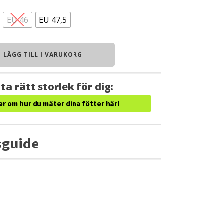
EU 46
EU 47,5
LÄGG TILL I VARUKORG
ta rätt storlek för dig:
er om hur du mäter dina fötter här!
sguide