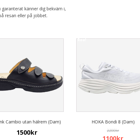
u garanterat känner dig bekväm i,
å resan eller på jobbet.
Rea!
This
uct
product
has
ple
multiple
nts.
variants.
The
ons
options
may
be
en
chosen
on
the
ink Cambio utan hälrem (Dam)
HOKA Bondi 8 (Dam)
uct
product
page
2200
kr
1500
kr
Original
Curren
1100
kr