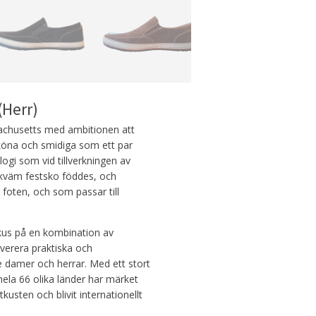
(Herr)
achusetts med ambitionen att
 sköna och smidiga som ett par
ogi som vid tillverkningen av
bekväm festsko föddes, och
 foten, och som passar till
fokus på en kombination av
leverera praktiska och
e damer och herrar. Med ett stort
hela 66 olika länder har märket
usten och blivit internationellt