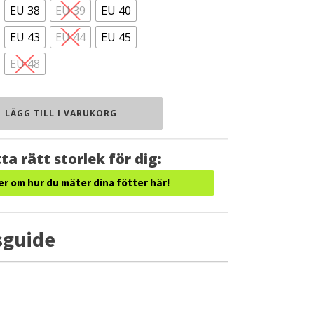
EU 38
EU 39
EU 40
EU 43
EU 44
EU 45
EU 48
LÄGG TILL I VARUKORG
ta rätt storlek för dig:
er om hur du mäter dina fötter här!
sguide