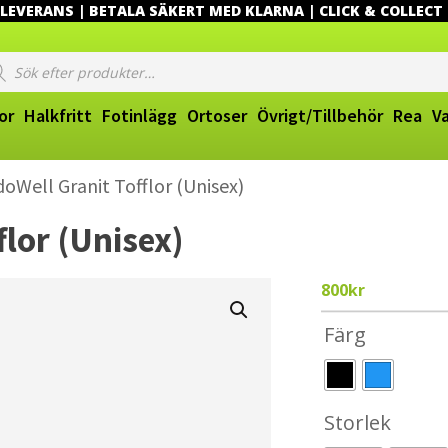
EVERANS | BETALA SÄKERT MED KLARNA | CLICK & COLLECT
ucts
ch
or
Halkfritt
Fotinlägg
Ortoser
Övrigt/Tillbehör
Rea
V
oWell Granit Tofflor (Unisex)
flor (Unisex)
800
kr
Färg
Storlek