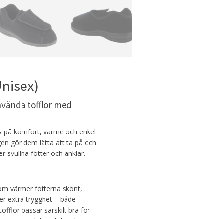
Unisex)
nvända tofflor med
s på komfort, värme och enkel
en gör dem lätta att ta på och
r svullna fötter och anklar.
 som värmer fötterna skönt,
r extra trygghet – både
offlor passar särskilt bra för