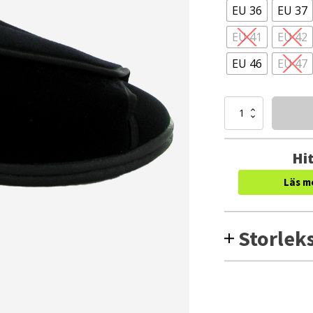
EU 36
EU 37
EU 41
EU 42
EU 46
EU 47
PodoWell
Granit
Tofflor
(Unisex)
Hit
mängd
Läs m
Storlek