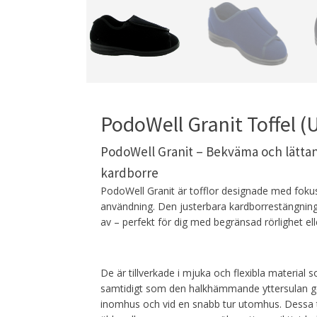
PodoWell Granit Toffel (
PodoWell Granit – Bekväma och lätta
kardborre
PodoWell Granit är tofflor designade med foku
användning. Den justerbara kardborrestängning
av – perfekt för dig med begränsad rörlighet elle
De är tillverkade i mjuka och flexibla material
samtidigt som den halkhämmande yttersulan ge
inomhus och vid en snabb tur utomhus.
Dessa t