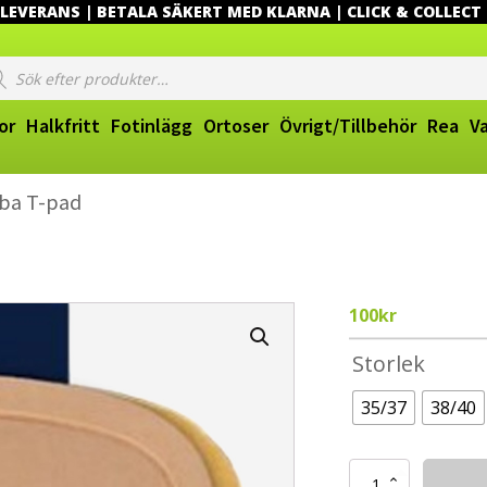
EVERANS | BETALA SÄKERT MED KLARNA | CLICK & COLLECT
ucts
ch
or
Halkfritt
Fotinlägg
Ortoser
Övrigt/Tillbehör
Rea
V
iba T-pad
100
kr
Storlek
35/37
38/40
Pelott