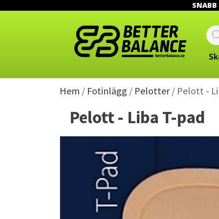
SNABB L
Prod
sear
Sk
Hem
/
Fotinlägg
/
Pelotter
/ Pelott - L
Pelott - Liba T-pad