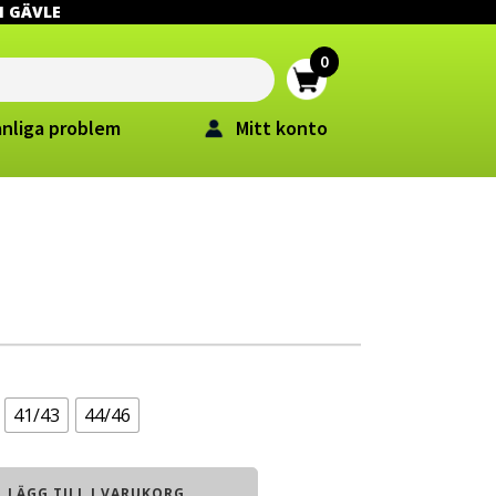
 I GÄVLE
anliga problem
Mitt konto
41/43
44/46
LÄGG TILL I VARUKORG