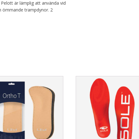
Pelott är lämplig att använda vid
och ömmande trampdynor. 2
This
uct
product
has
ple
multiple
nts.
variants.
The
ons
options
may
be