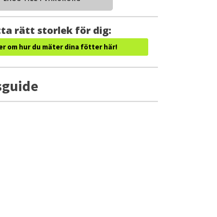
ta rätt storlek för dig:
er om hur du mäter dina fötter här!
sguide