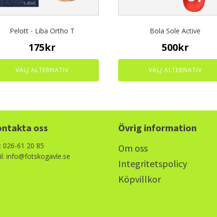
en
chosen
on
the
Pelott - Liba Ortho T
Bola Sole Active
uct
product
page
175
kr
500
kr
VÄLJ ALTERNATIV
VÄLJ ALTERNATIV
ntakta oss
Övrig information
: 026-61 20 85
Om oss
l: info@fotskogavle.se
Integritetspolicy
Köpvillkor