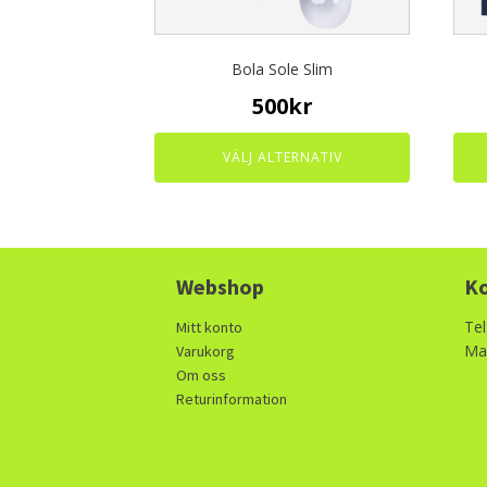
chosen
chos
on
on
the
the
Bola Sole Slim
product
prod
page
page
500
kr
VÄLJ ALTERNATIV
Webshop
Ko
Tel
Mitt konto
Mai
Varukorg
Om oss
Returinformation