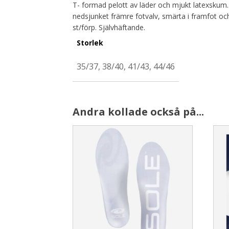
T- formad pelott av läder och mjukt latexskum. 
nedsjunket främre fotvalv, smärta i framfot 
st/förp. Självhäftande.
Storlek
35/37, 38/40, 41/43, 44/46
Andra kollade också på...
This
This
product
prod
has
has
multiple
multi
variants.
varia
The
The
options
opti
may
may
be
be