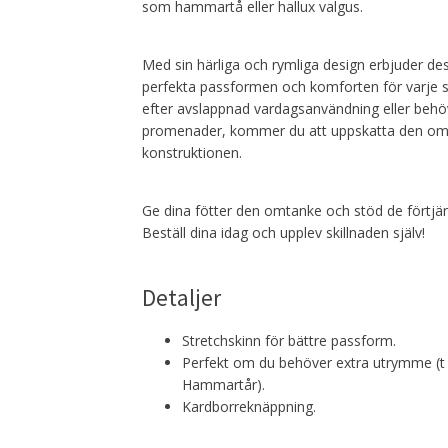
som hammartå eller hallux valgus.
Med sin härliga och rymliga design erbjuder d
perfekta passformen och komforten för varje s
efter avslappnad vardagsanvändning eller behö
promenader, kommer du att uppskatta den oms
konstruktionen.
Ge dina fötter den omtanke och stöd de förtjä
Beställ dina idag och upplev skillnaden själv!
Detaljer
Stretchskinn för bättre passform.
Perfekt om du behöver extra utrymme (t ex
Hammartår).
Kardborreknäppning.