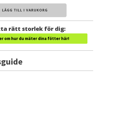
LÄGG TILL I VARUKORG
ta rätt storlek för dig:
er om hur du mäter dina fötter här!
sguide