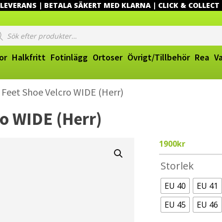
EVERANS | BETALA SÄKERT MED KLARNA | CLICK & COLLECT
ucts
ch
or
Halkfritt
Fotinlägg
Ortoser
Övrigt/Tillbehör
Rea
V
Feet Shoe Velcro WIDE (Herr)
o WIDE (Herr)
1900
kr
Storlek
EU 40
EU 41
EU 45
EU 46