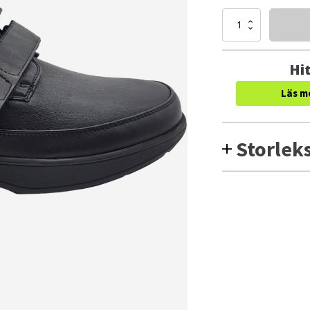
New
Feet
Shoe
Velcro
Hit
WIDE
(Herr)
Läs m
mängd
Storlek