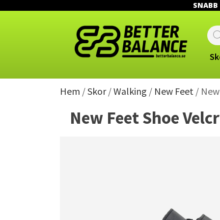
SNABB L
Prod
sear
Sk
Hem
/
Skor
/
Walking
/
New Feet
/ New 
New Feet Shoe Velcr