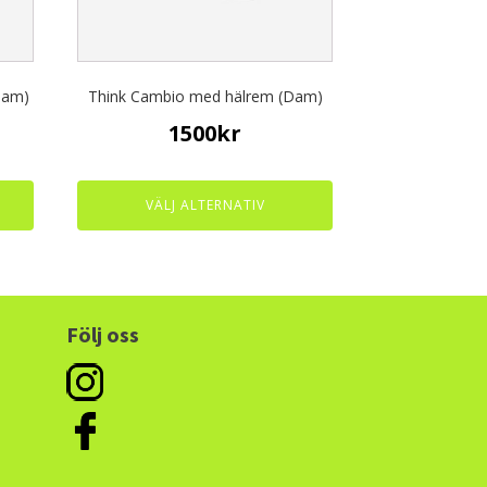
be
chosen
on
the
Dam)
Think Cambio med hälrem (Dam)
product
page
1500
kr
t
VÄLJ ALTERNATIV
Följ oss