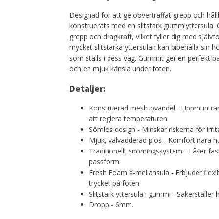
Designad för att ge oöverträffat grepp och håll
konstruerats med en slitstark gummiyttersula. 
grepp och dragkraft, vilket fyller dig med själv
mycket slitstarka yttersulan kan bibehålla sin 
som ställs i dess väg. Gummit ger en perfekt b
och en mjuk känsla under foten.
Detaljer:
Konstruerad mesh-ovandel - Uppmuntrar sval
att reglera temperaturen.
Sömlös design - Minskar riskerna för irrita
Mjuk, välvadderad plös - Komfort nära h
Traditionellt snörningssystem - Låser fas
passform.
Fresh Foam X-mellansula - Erbjuder flex
trycket på foten.
Slitstark yttersula i gummi - Säkerställer 
Dropp - 6mm.