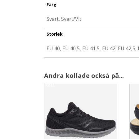
Färg
Svart, Svart/Vit
Storlek
EU 40, EU 40,5, EU 41,5, EU 42, EU 42,5, 
Andra kollade också på...
Rea!
This
This
product
prod
has
has
multiple
multi
variants.
varia
The
The
options
opti
may
may