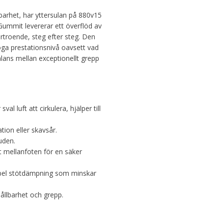
barhet, har yttersulan på 880v15
Gummit levererar ett överflöd av
förtroende, steg efter steg. Den
höga prestationsnivå oavsett vad
alans mellan exceptionellt grepp
 luft att cirkulera, hjälper till
tion eller skavsår.
uden.
t mellanfoten för en säker
ibel stötdämpning som minskar
hållbarhet och grepp.