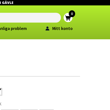
 I GÄVLE
anliga problem
Mitt konto
k