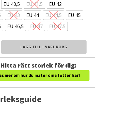
EU 40,5
EU 41,5
EU 42
5
EU 43
EU 44
EU 44,5
EU 45
5
EU 46,5
EU 47
EU 47,5
LÄGG TILL I VARUKORG
Hitta rätt storlek för dig:
äs mer om hur du mäter dina fötter här!
rleksguide