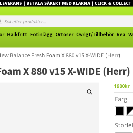
EVERANS | BETALA SÄKERT MED KLARNA | CLICK & COLLECT
ucts
ch
or
Halkfritt
Fotinlägg
Ortoser
Övrigt/Tillbehör
Rea
V
New Balance Fresh Foam X 880 v15 X-WIDE (Herr)
Foam X 880 v15 X-WIDE (Herr)
1900
kr
Färg
Storle