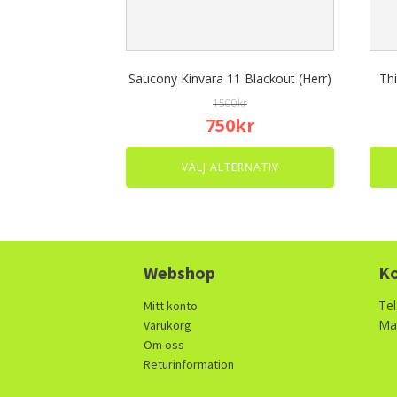
be
be
chosen
chos
on
on
the
the
Saucony Kinvara 11 Blackout (Herr)
Th
product
prod
page
1500
kr
page
Original
Current
750
kr
price
price
was:
is:
VÄLJ ALTERNATIV
1500kr.
750kr.
Webshop
Ko
Tel
Mitt konto
Mai
Varukorg
Om oss
Returinformation