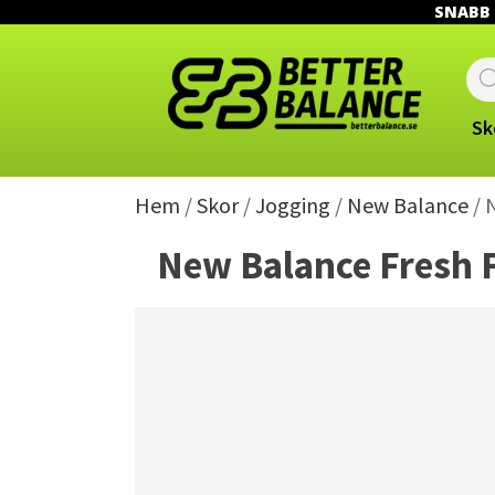
SNABB L
Prod
sear
Sk
Hem
/
Skor
/
Jogging
/
New Balance
/ 
New Balance Fresh 