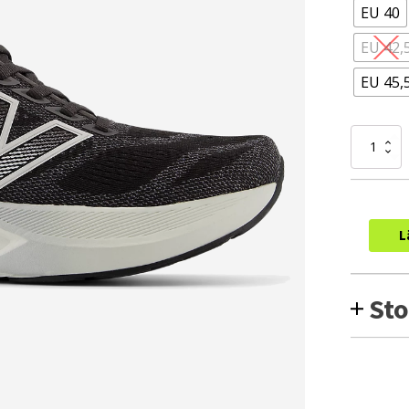
EU 40
EU 42,
EU 45,
New
Balance
Fresh
Foam
X
880
L
v15
X-
WIDE
(Herr)
Sto
mängd