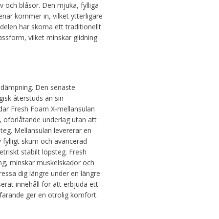
v och blåsor. Den mjuka, fylliga
nar kommer in, vilket ytterligare
elen har skorna ett traditionellt
assform, vilket minskar glidning
-dämpning. Den senaste
isk återstuds än sin
dar Fresh Foam X-mellansulan
, oförlåtande underlag utan att
teg. Mellansulan levererar en
 fylligt skum och avancerad
riskt stabilt löpsteg. Fresh
gång, minskar muskelskador och
 pressa dig längre under en längre
rat innehåll för att erbjuda ett
farande ger en otrolig komfort.