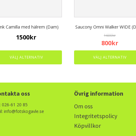
be
en
chosen
on
the
ink Camilla med hälrem (Dam)
Saucony Omni Walker WIDE (
uct
product
page
1600
kr
1500
kr
Original
Curren
800
kr
price
price
was:
is:
VÄLJ ALTERNATIV
VÄLJ ALTERNATIV
1600kr.
800kr.
ntakta oss
Övrig information
: 026-61 20 85
Om oss
l: info@fotskogavle.se
Integritetspolicy
Köpvillkor