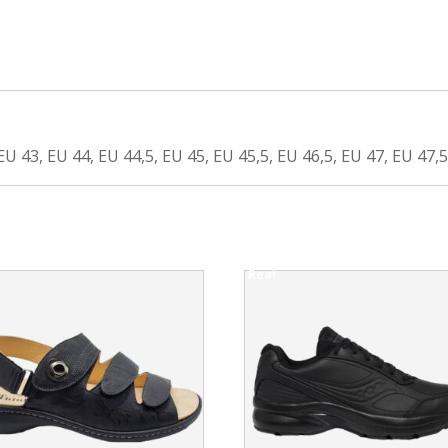
EU 43, EU 44, EU 44,5, EU 45, EU 45,5, EU 46,5, EU 47, EU 47,5
Rea!
This
uct
product
has
ple
multiple
nts.
variants.
The
ons
options
may