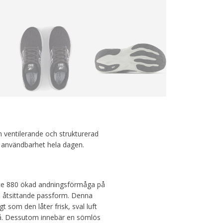
 ventilerande och strukturerad
h användbarhet hela dagen.
ce 880 ökad andningsförmåga på
n åtsittande passform. Denna
t som den låter frisk, sval luft
ivå. Dessutom innebär en sömlös