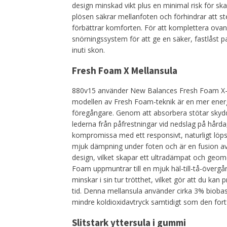
design minskad vikt plus en minimal risk för ska
plösen säkrar mellanfoten och förhindrar att ste
förbättrar komforten. För att komplettera ovand
snörningssystem för att ge en säker, fastlåst p
inuti skon.
Fresh Foam X Mellansula
880v15 använder New Balances Fresh Foam X
modellen av Fresh Foam-teknik är en mer energ
föregångare. Genom att absorbera stötar skyd
lederna från påfrestningar vid nedslag på hårda
kompromissa med ett responsivt, naturligt löps
mjuk dämpning under foten och är en fusion av
design, vilket skapar ett ultradämpat och geomet
Foam uppmuntrar till en mjuk häl-till-tå-över
minskar i sin tur trötthet, vilket gör att du kan
tid. Denna mellansula använder cirka 3% biobase
mindre koldioxidavtryck samtidigt som den fort
Slitstark yttersula i gummi