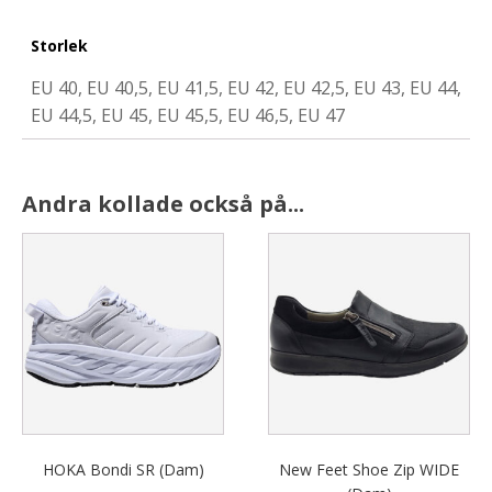
Storlek
EU 40, EU 40,5, EU 41,5, EU 42, EU 42,5, EU 43, EU 44,
EU 44,5, EU 45, EU 45,5, EU 46,5, EU 47
Andra kollade också på...
This
This
product
product
has
has
multiple
multiple
variants.
variants.
The
The
options
options
may
may
be
be
chosen
chosen
HOKA Bondi SR (Dam)
New Feet Shoe Zip WIDE
on
on