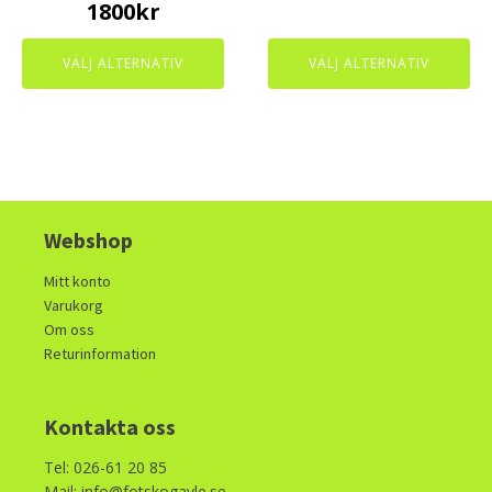
1800
kr
product
product
page
page
VÄLJ ALTERNATIV
VÄLJ ALTERNATIV
Webshop
Mitt konto
Varukorg
Om oss
Returinformation
Kontakta oss
Tel: 026-61 20 85
Mail: info@fotskogavle.se