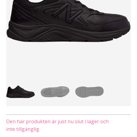
Den här produkten är just nu slut i lager och
inte tillgänglig.