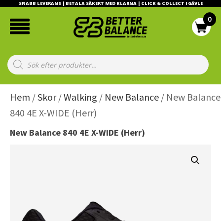
SNABB LEVERANS | BETALA SÄKERT MED KLARNA | CLICK & COLLECT I GÄVLE
Products
search
Hem
/
Skor
/
Walking
/
New Balance
/ New Balance
840 4E X-WIDE (Herr)
New Balance 840 4E X-WIDE (Herr)