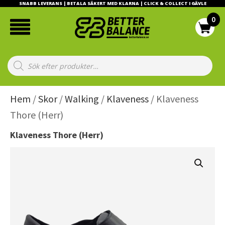
SNABB LEVERANS | BETALA SÄKERT MED KLARNA | CLICK & COLLECT I GÄVLE
Products
search
Hem
/
Skor
/
Walking
/
Klaveness
/ Klaveness
Thore (Herr)
Klaveness Thore (Herr)