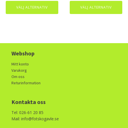
page
page
VÄLJ ALTERNATIV
VÄLJ ALTERNATIV
Webshop
Mitt konto
Varukorg
Om oss
Returinformation
Kontakta oss
Tel: 026-61 20 85
Mail: info@fotskogavle.se