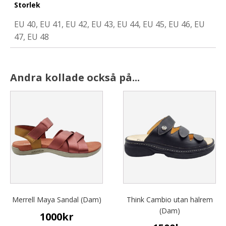
Storlek
EU 40, EU 41, EU 42, EU 43, EU 44, EU 45, EU 46, EU
47, EU 48
Andra kollade också på...
This
This
product
product
has
has
multiple
multiple
variants.
variants.
The
The
options
options
may
may
be
be
chosen
chosen
Merrell Maya Sandal (Dam)
Think Cambio utan hälrem
on
on
(Dam)
1000
kr
the
the