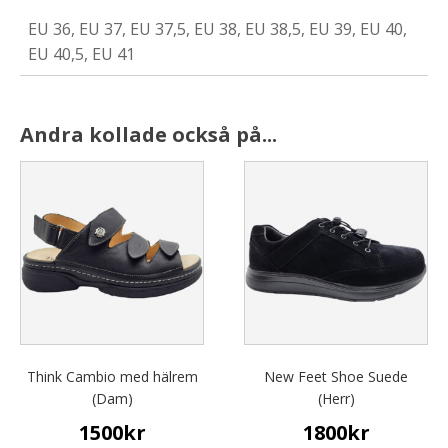
EU 36, EU 37, EU 37,5, EU 38, EU 38,5, EU 39, EU 40,
EU 40,5, EU 41
Andra kollade också på...
This
This
product
product
has
has
multiple
multiple
variants.
variants.
The
The
options
options
may
may
be
be
chosen
chosen
Think Cambio med hälrem
New Feet Shoe Suede
on
on
(Dam)
(Herr)
the
the
1500
kr
1800
kr
product
product