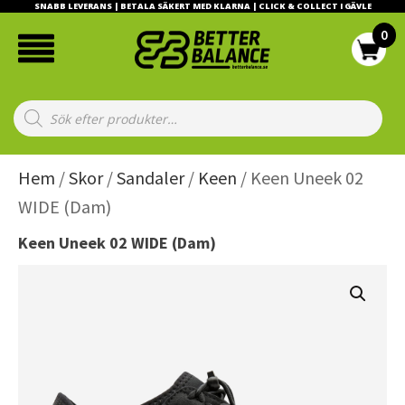
SNABB LEVERANS | BETALA SÄKERT MED KLARNA | CLICK & COLLECT I GÄVLE
Products
search
Hem
/
Skor
/
Sandaler
/
Keen
/ Keen Uneek 02
WIDE (Dam)
Keen Uneek 02 WIDE (Dam)