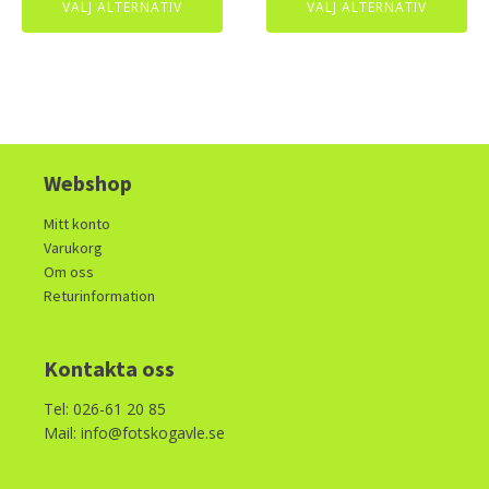
was:
is:
VÄLJ ALTERNATIV
VÄLJ ALTERNATIV
1800kr.
900kr.
Webshop
Mitt konto
Varukorg
Om oss
Returinformation
Kontakta oss
Tel: 026-61 20 85
Mail: info@fotskogavle.se