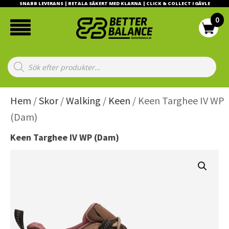
SNABB LEVERANS | BETALA SÄKERT MED KLARNA | CLICK & COLLECT I GÄVLE
Products
search
Hem
/
Skor
/
Walking
/
Keen
/ Keen Targhee IV WP
(Dam)
Keen Targhee IV WP (Dam)