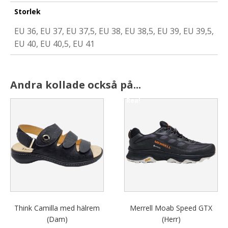
Storlek
EU 36, EU 37, EU 37,5, EU 38, EU 38,5, EU 39, EU 39,5,
EU 40, EU 40,5, EU 41
Andra kollade också på...
Rea!
This
This
product
product
has
has
multiple
multiple
variants.
variants.
The
The
options
options
may
may
be
be
chosen
chosen
Think Camilla med hälrem
Merrell Moab Speed GTX
on
on
(Dam)
(Herr)
the
the