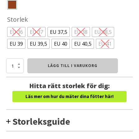
Storlek
EU 36
EU 37
EU 37,5
EU 38
EU 38,5
EU 39
EU 39,5
EU 40
EU 40,5
EU 41
Keen
LÄGG TILL I VARUKORG
Targhee
IV
WP
Hitta rätt storlek för dig:
(Dam)
mängd
Läs mer om hur du mäter dina fötter här!
Storleksguide