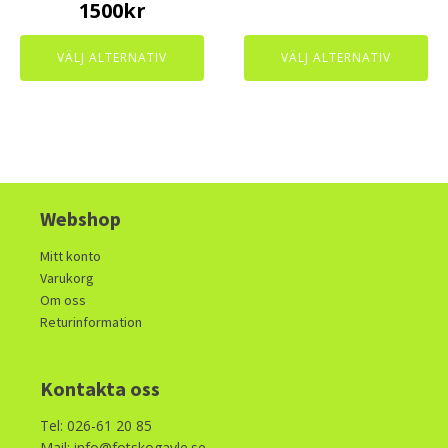
1500
kr
product
product
page
page
VÄLJ ALTERNATIV
VÄLJ ALTERNATIV
Webshop
Mitt konto
Varukorg
Om oss
Returinformation
Kontakta oss
Tel: 026-61 20 85
Mail: info@fotskogavle.se