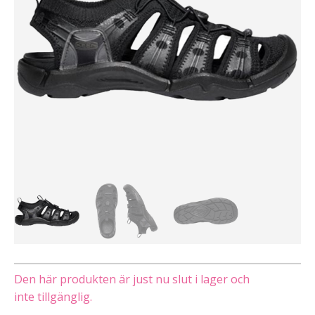
Den här produkten är just nu slut i lager och
inte tillgänglig.