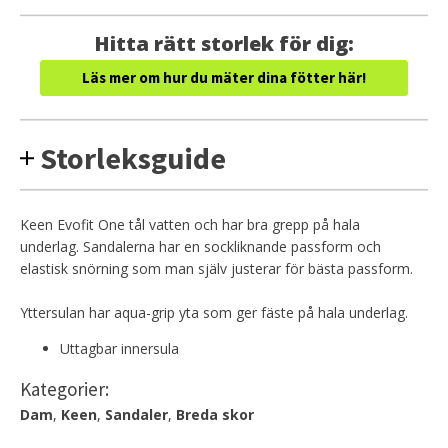
Hitta rätt storlek för dig:
Läs mer om hur du mäter dina fötter här!
Storleksguide
Keen Evofit One tål vatten och har bra grepp på hala
underlag. Sandalerna har en sockliknande passform och
elastisk snörning som man själv justerar för bästa passform.
Yttersulan har aqua-grip yta som ger fäste på hala underlag.
Uttagbar innersula
Kategorier:
Dam
,
Keen
,
Sandaler
,
Breda skor