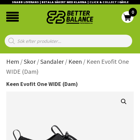
SNABB LEVERANS | BETALA SÄKERT MED KLARNA | CLICK & COLLECT I GÄVLE
Products
search
Hem
/
Skor
/
Sandaler
/
Keen
/ Keen Evofit One
WIDE (Dam)
Keen Evofit One WIDE (Dam)