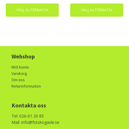
price
price
page
page
was:
is:
VÄLJ ALTERNATIV
VÄLJ ALTERNATIV
2200kr.
1100kr.
Webshop
Mitt konto
Varukorg
Om oss
Returinformation
Kontakta oss
Tel: 026-61 20 85
Mail: info@fotskogavle.se