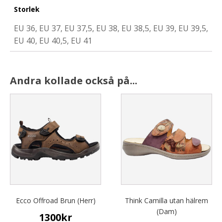
Storlek
EU 36, EU 37, EU 37,5, EU 38, EU 38,5, EU 39, EU 39,5,
EU 40, EU 40,5, EU 41
Andra kollade också på...
This
This
product
product
has
has
multiple
multiple
variants.
variants.
The
The
options
options
may
may
be
be
chosen
chosen
Ecco Offroad Brun (Herr)
Think Camilla utan hälrem
on
on
(Dam)
1300
kr
the
the