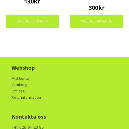
130
kr
the
the
300
kr
product
product
page
page
VÄLJ ALTERNATIV
VÄLJ ALTERNATIV
Webshop
Mitt konto
Varukorg
Om oss
Returinformation
Kontakta oss
Tel: 026-61 20 85