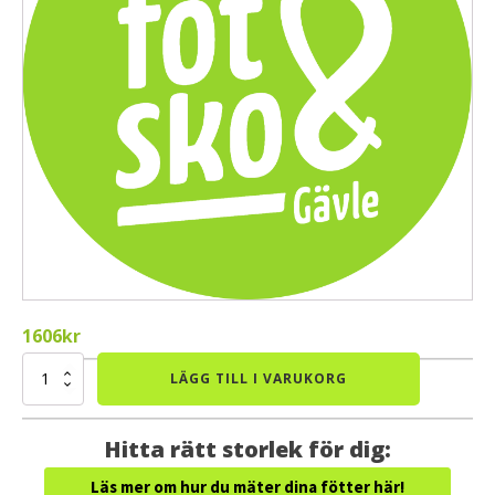
1606
kr
(K89)
LÄGG TILL I VARUKORG
Fotinlägg
produktion
m.
Hitta rätt storlek för dig:
extra
dämp.
Läs mer om hur du mäter dina fötter här!