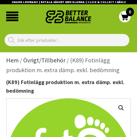
SNABB LEVERANS | BETALA SÄKERT MED KLARNA | CLICK & COLLECT I GÄVLE
Products
search
Hem
/
Övrigt/Tillbehör
/ (K89) Fotinlägg
produktion m. extra dämp. exkl. bedömning
(K89) Fotinlägg produktion m. extra dämp. exkl.
bedömning