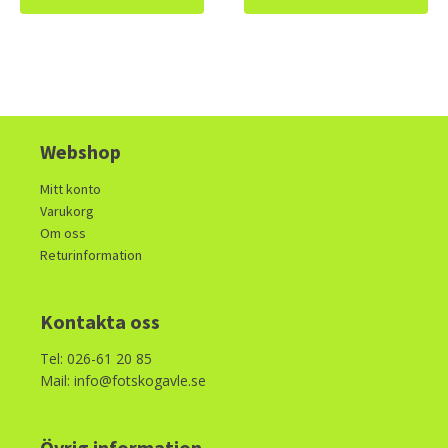
1500kr.
750kr.
Webshop
Mitt konto
Varukorg
Om oss
Returinformation
Kontakta oss
Tel: 026-61 20 85
Mail: info@fotskogavle.se
Övrig information