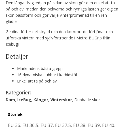
Den långa dragkedjan på sidan av skon gör den enkel att ta
på och av, medan den bekväma och rymliga lästen ger dig en
skön passform och gör varje vinterpromenad till en ren
glädje.
Ge dina fötter det skydd och den komfort de förtjänar och
utforska vintern med självförtroende i Metro BUGrip från
Icebug!
Detaljer
Marknadens bästa grepp.
16 dynamiska dubbar i karbidstål.
Enkel att ta på och av.
Kategorier:
Dam
,
IceBug
,
Kängor
,
Vinterskor
, Dubbade skor
Storlek
EU 36, EU 36,5, EU 37, EU 37,5, EU 38, EU 39, EU 40,