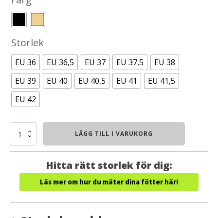
was:
is:
2400kr.
1800kr.
Storlek
EU 36
EU 36,5
EU 37
EU 37,5
EU 38
EU 39
EU 40
EU 40,5
EU 41
EU 41,5
EU 42
IceBug
LÄGG TILL I VARUKORG
Metro
2
BUGrip
Hitta rätt storlek för dig:
(Dam)
mängd
Läs mer om hur du mäter dina fötter här!