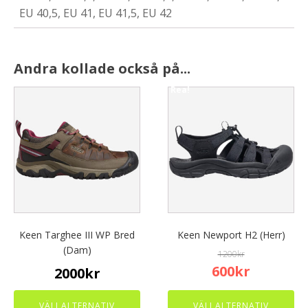
EU 40,5, EU 41, EU 41,5, EU 42
Andra kollade också på...
Rea!
This
This
product
product
has
has
multiple
multiple
variants.
variants.
The
The
options
options
may
may
be
be
chosen
chosen
Keen Targhee III WP Bred
Keen Newport H2 (Herr)
on
on
(Dam)
1200
kr
the
the
Original
Current
600
kr
2000
kr
product
product
price
price
page
page
was:
is:
VÄLJ ALTERNATIV
VÄLJ ALTERNATIV