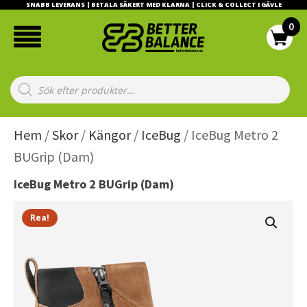
SNABB LEVERANS | BETALA SÄKERT MED KLARNA | CLICK & COLLECT I GÄVLE
Products
search
Hem
/
Skor
/
Kängor
/
IceBug
/ IceBug Metro 2
BUGrip (Dam)
IceBug Metro 2 BUGrip (Dam)
Rea!