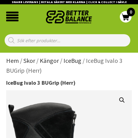
SNABB LEVERANS | BETALA SÄKERT MED KLARNA | CLICK & COLLECT I GÄVLE
Products
search
Hem
/
Skor
/
Kängor
/
IceBug
/ IceBug Ivalo 3
BUGrip (Herr)
IceBug Ivalo 3 BUGrip (Herr)