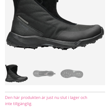
Den här produkten är just nu slut i lager och
inte tillgänglig.