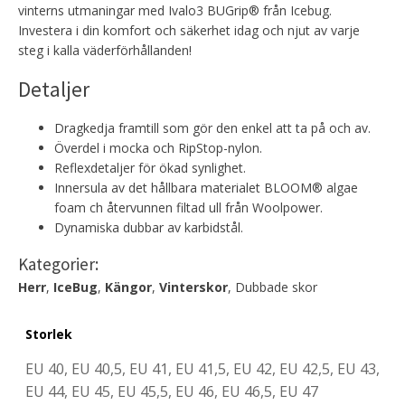
vinterns utmaningar med Ivalo3 BUGrip® från Icebug.
Investera i din komfort och säkerhet idag och njut av varje
steg i kalla väderförhållanden!
Detaljer
Dragkedja framtill som gör den enkel att ta på och av.
Överdel i mocka och RipStop-nylon.
Reflexdetaljer för ökad synlighet.
Innersula av det hållbara materialet BLOOM® algae
foam ch återvunnen filtad ull från Woolpower.
Dynamiska dubbar av karbidstål.
Kategorier:
Herr
,
IceBug
,
Kängor
,
Vinterskor
, Dubbade skor
Storlek
EU 40, EU 40,5, EU 41, EU 41,5, EU 42, EU 42,5, EU 43,
EU 44, EU 45, EU 45,5, EU 46, EU 46,5, EU 47