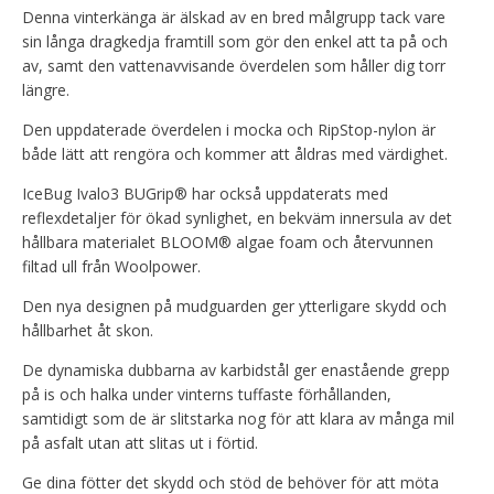
Denna vinterkänga är älskad av en bred målgrupp tack vare
sin långa dragkedja framtill som gör den enkel att ta på och
av, samt den vattenavvisande överdelen som håller dig torr
längre.
Den uppdaterade överdelen i mocka och RipStop-nylon är
både lätt att rengöra och kommer att åldras med värdighet.
IceBug Ivalo3 BUGrip® har också uppdaterats med
reflexdetaljer för ökad synlighet, en bekväm innersula av det
hållbara materialet BLOOM® algae foam och återvunnen
filtad ull från Woolpower.
Den nya designen på mudguarden ger ytterligare skydd och
hållbarhet åt skon.
De dynamiska dubbarna av karbidstål ger enastående grepp
på is och halka under vinterns tuffaste förhållanden,
samtidigt som de är slitstarka nog för att klara av många mil
på asfalt utan att slitas ut i förtid.
Ge dina fötter det skydd och stöd de behöver för att möta