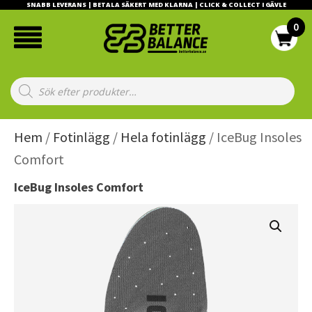
SNABB LEVERANS | BETALA SÄKERT MED KLARNA | CLICK & COLLECT I GÄVLE
Products
search
Hem
/
Fotinlägg
/
Hela fotinlägg
/ IceBug Insoles
Comfort
IceBug Insoles Comfort