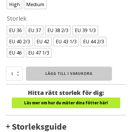
High
Medium
Storlek
EU 36
EU 37
EU 38 2/3
EU 39 1/3
EU 40 2/3
EU 42
EU 43 1/3
EU 44 2/3
EU 46
EU 47 1/3
IceBug
LÄGG TILL I VARUKORG
Insoles
Comfort
mängd
Hitta rätt storlek för dig:
Läs mer om hur du mäter dina fötter här!
Storleksguide