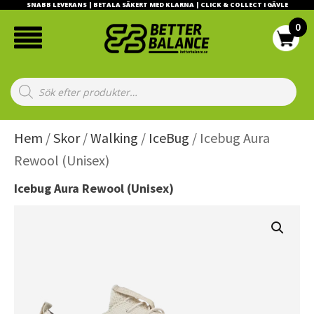
SNABB LEVERANS | BETALA SÄKERT MED KLARNA | CLICK & COLLECT I GÄVLE
Products
search
Hem
/
Skor
/
Walking
/
IceBug
/ Icebug Aura
Rewool (Unisex)
Icebug Aura Rewool (Unisex)