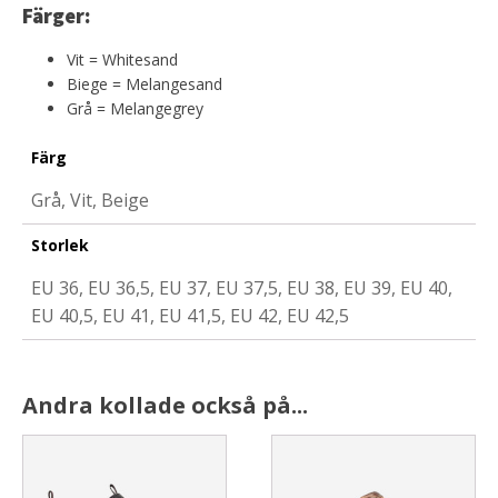
Färger:
Vit = Whitesand
Biege = Melangesand
Grå = Melangegrey
Färg
Grå, Vit, Beige
Storlek
EU 36, EU 36,5, EU 37, EU 37,5, EU 38, EU 39, EU 40,
EU 40,5, EU 41, EU 41,5, EU 42, EU 42,5
Andra kollade också på...
This
This
product
product
has
has