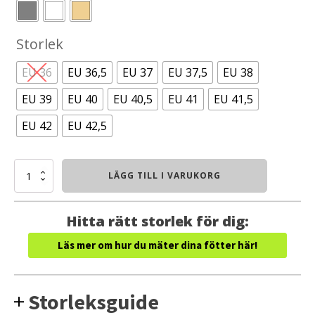
Storlek
EU 36
EU 36,5
EU 37
EU 37,5
EU 38
EU 39
EU 40
EU 40,5
EU 41
EU 41,5
EU 42
EU 42,5
Icebug
LÄGG TILL I VARUKORG
Aura
Rewool
(Unisex)
Hitta rätt storlek för dig:
mängd
Läs mer om hur du mäter dina fötter här!
Storleksguide