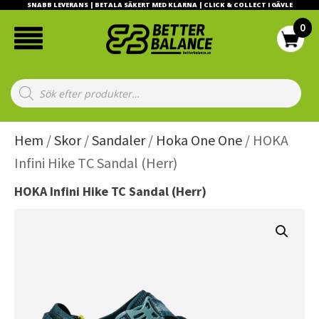
SNABB LEVERANS | BETALA SÄKERT MED KLARNA | CLICK & COLLECT I GÄVLE
Products
search
Hem
/
Skor
/
Sandaler
/
Hoka One One
/ HOKA
Infini Hike TC Sandal (Herr)
HOKA Infini Hike TC Sandal (Herr)