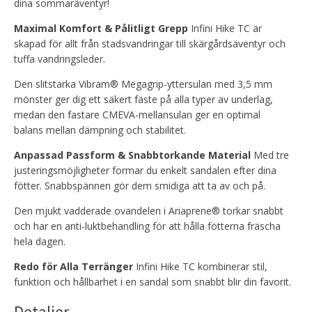
dina sommaräventyr!
Maximal Komfort & Pålitligt Grepp
Infini Hike TC är
skapad för allt från stadsvandringar till skärgårdsäventyr och
tuffa vandringsleder.
Den slitstarka Vibram® Megagrip-yttersulan med 3,5 mm
mönster ger dig ett säkert fäste på alla typer av underlag,
medan den fastare CMEVA-mellansulan ger en optimal
balans mellan dämpning och stabilitet.
Anpassad Passform & Snabbtorkande Material
Med tre
justeringsmöjligheter formar du enkelt sandalen efter dina
fötter. Snabbspännen gör dem smidiga att ta av och på.
Den mjukt vadderade ovandelen i Ariaprene® torkar snabbt
och har en anti-luktbehandling för att hålla fötterna fräscha
hela dagen.
Redo för Alla Terränger
Infini Hike TC kombinerar stil,
funktion och hållbarhet i en sandal som snabbt blir din favorit.
Detaljer