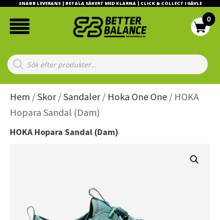
SNABB LEVERANS | BETALA SÄKERT MED KLARNA | CLICK & COLLECT I GÄVLE
Products
search
Hem
/
Skor
/
Sandaler
/
Hoka One One
/ HOKA
Hopara Sandal (Dam)
HOKA Hopara Sandal (Dam)