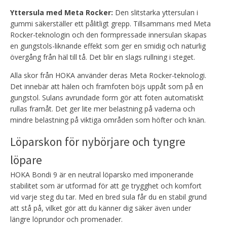
Yttersula med Meta Rocker:
Den slitstarka yttersulan i
gummi säkerställer ett pålitligt grepp. Tillsammans med Meta
Rocker-teknologin och den formpressade innersulan skapas
en gungstols-liknande effekt som ger en smidig och naturlig
övergång från häl till tå. Det blir en slags rullning i steget.
Alla skor från HOKA använder deras Meta Rocker-teknologi.
Det innebär att hälen och framfoten böjs uppåt som på en
gungstol. Sulans avrundade form gör att foten automatiskt
rullas framåt. Det ger lite mer belastning på vaderna och
mindre belastning på viktiga områden som höfter och knän.
Löparskon för nybörjare och tyngre
löpare
HOKA Bondi 9 är en neutral löparsko med imponerande
stabilitet som är utformad för att ge trygghet och komfort
vid varje steg du tar. Med en bred sula får du en stabil grund
att stå på, vilket gör att du känner dig säker även under
längre löprundor och promenader.