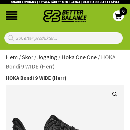
SNABB LEVERANS | BETALA SÄKERT MED KLARNA | CLICK & COLLECT I GÄVLE
Products
search
Hem
/
Skor
/
Jogging
/
Hoka One One
/ HOKA
Bondi 9 WIDE (Herr)
HOKA Bondi 9 WIDE (Herr)