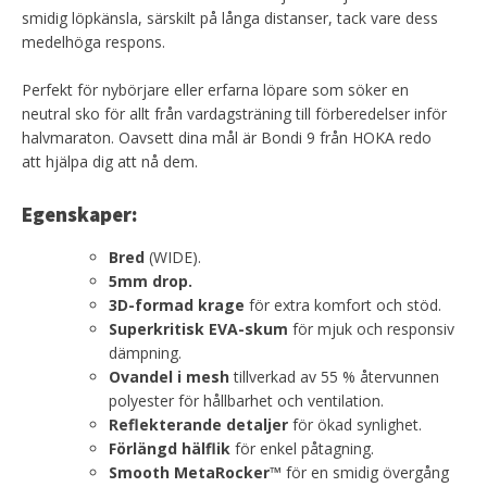
smidig löpkänsla, särskilt på långa distanser, tack vare dess
medelhöga respons.
Perfekt för nybörjare eller erfarna löpare som söker en
neutral sko för allt från vardagsträning till förberedelser inför
halvmaraton. Oavsett dina mål är Bondi 9 från HOKA redo
att hjälpa dig att nå dem.
Egenskaper:
Bred
(WIDE).
5mm
drop.
3D-formad krage
för extra komfort och stöd.
Superkritisk EVA-skum
för mjuk och responsiv
dämpning.
Ovandel i mesh
tillverkad av 55 % återvunnen
polyester för hållbarhet och ventilation.
Reflekterande detaljer
för ökad synlighet.
Förlängd hälflik
för enkel påtagning.
Smooth MetaRocker™
för en smidig övergång