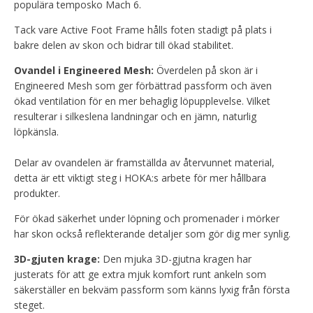
populära temposko Mach 6.
Tack vare Active Foot Frame hålls foten stadigt på plats i
bakre delen av skon och bidrar till ökad stabilitet.
Ovandel i Engineered Mesh:
Överdelen på skon är i
Engineered Mesh som ger förbättrad passform och även
ökad ventilation för en mer behaglig löpupplevelse. Vilket
resulterar i silkeslena landningar och en jämn, naturlig
löpkänsla.
Delar av ovandelen är framställda av återvunnet material,
detta är ett viktigt steg i HOKA:s arbete för mer hållbara
produkter.
För ökad säkerhet under löpning och promenader i mörker
har skon också reflekterande detaljer som gör dig mer synlig.
3D-gjuten krage:
Den mjuka 3D-gjutna kragen har
justerats för att ge extra mjuk komfort runt ankeln som
säkerställer en bekväm passform som känns lyxig från första
steget.