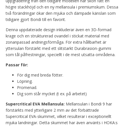
uppgradering från den tidigare modellen har skon fått en
högre stackhöjd och en ny mellansula i premiumskum. Dessa
två förändringar ökar den mjuka och dämpade känslan som
tidigare gjort Bondi till en favorit.
Denna uppdaterade design inkluderar även en 3D-formad
krage och en strukturerad ovandel i stickat material med
zonanpassad andningsförmåga. För extra hållbarhet är
yttersulan förstärkt med ett slitstarkt Durabrasion-gummi
som tål påfrestningar, speciellt i de mest utsatta områdena.
Passar för:
För dig med breda fötter.
Löpning.
Promenad.
Dig som står mycket (t ex. på arbetet)
Supercritical EVA Mellansula:
Mellansulan i Bondi 9 har
förstärkts med ytterligare 2 mm av det förbättrade
Supercritical EVA-skummet, vilket resulterar i exceptionellt
mjuka landningar. Detta skummet har även använts i HOKA:s