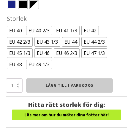
Storlek
EU 40
EU 40 2/3
EU 41 1/3
EU 42
EU 42 2/3
EU 43 1/3
EU 44
EU 44 2/3
EU 45 1/3
EU 46
EU 46 2/3
EU 47 1/3
EU 48
EU 49 1/3
HOKA
LÄGG TILL I VARUKORG
Bondi
9
WIDE
Hitta rätt storlek för dig:
(Herr)
mängd
Läs mer om hur du mäter dina fötter här!