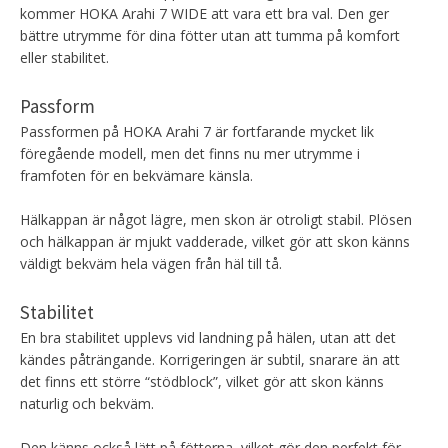
kommer HOKA Arahi 7 WIDE att vara ett bra val. Den ger
bättre utrymme för dina fötter utan att tumma på komfort
eller stabilitet.
Passform
Passformen på HOKA Arahi 7 är fortfarande mycket lik
föregående modell, men det finns nu mer utrymme i
framfoten för en bekvämare känsla.
Hälkappan är något lägre, men skon är otroligt stabil. Plösen
och hälkappan är mjukt vadderade, vilket gör att skon känns
väldigt bekväm hela vägen från häl till tå.
Stabilitet
En bra stabilitet upplevs vid landning på hälen, utan att det
kändes påträngande. Korrigeringen är subtil, snarare än att
det finns ett större “stödblock”, vilket gör att skon känns
naturlig och bekväm.
Den känns också lätt på fötterna, vilket gör den perfekt för