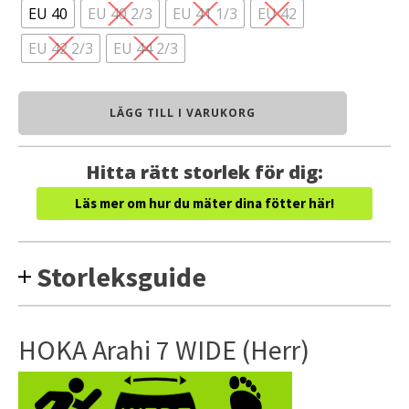
EU 40
EU 40 2/3
EU 41 1/3
EU 42
EU 42 2/3
EU 44 2/3
HOKA
LÄGG TILL I VARUKORG
Arahi
7
WIDE
Hitta rätt storlek för dig:
(Herr)
mängd
Läs mer om hur du mäter dina fötter här!
Storleksguide
HOKA Arahi 7 WIDE (Herr)