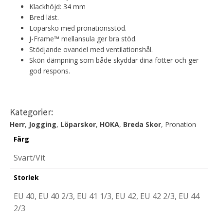
Klackhöjd: 34 mm
Bred läst.
Löparsko med pronationsstöd.
J-Frame™ mellansula ger bra stöd.
Stödjande ovandel med ventilationshål.
Skön dämpning som både skyddar dina fötter och ger
god respons.
Kategorier:
Herr
,
Jogging
,
Löparskor
,
HOKA
,
Breda Skor
, Pronation
Färg
Svart/Vit
Storlek
EU 40, EU 40 2/3, EU 41 1/3, EU 42, EU 42 2/3, EU 44
2/3