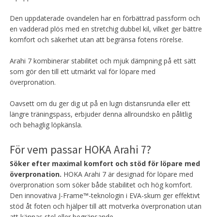
Den uppdaterade ovandelen har en förbättrad passform och
en vadderad plös med en stretchig dubbel kil, vilket ger bättre
komfort och säkerhet utan att begränsa fotens rörelse.
Arahi 7 kombinerar stabilitet och mjuk dämpning på ett sätt
som gör den till ett utmärkt val för löpare med
överpronation.
Oavsett om du ger dig ut på en lugn distansrunda eller ett
längre träningspass, erbjuder denna allroundsko en pålitlig
och behaglig löpkänsla.
För vem passar HOKA Arahi 7?
Söker efter maximal komfort och stöd för löpare med
överpronation.
HOKA Arahi 7 är designad för löpare med
överpronation som söker både stabilitet och hög komfort.
Den innovativa J-Frame™-teknologin i EVA-skum ger effektivt
stöd åt foten och hjälper till att motverka överpronation utan
att kännas stel eller begränsande.