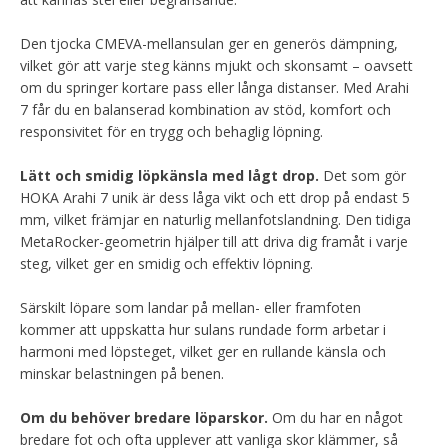
Den tjocka CMEVA-mellansulan ger en generös dämpning,
vilket gör att varje steg känns mjukt och skonsamt – oavsett
om du springer kortare pass eller långa distanser. Med Arahi
7 får du en balanserad kombination av stöd, komfort och
responsivitet för en trygg och behaglig löpning.
Lätt och smidig löpkänsla med lågt drop.
Det som gör
HOKA Arahi 7 unik är dess låga vikt och ett drop på endast 5
mm, vilket främjar en naturlig mellanfotslandning. Den tidiga
MetaRocker-geometrin hjälper till att driva dig framåt i varje
steg, vilket ger en smidig och effektiv löpning.
Särskilt löpare som landar på mellan- eller framfoten
kommer att uppskatta hur sulans rundade form arbetar i
harmoni med löpsteget, vilket ger en rullande känsla och
minskar belastningen på benen.
Om du behöver bredare löparskor.
Om du har en något
bredare fot och ofta upplever att vanliga skor klämmer, så